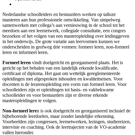
Nederlandse schoolleiders en bestuurders werken op talloze
manieren aan hun professionele ontwikkeling. Van simpelweg
samenwerken met collega’s aan vernieuwing in de school tot het
meedoen aan een leernetwerk, collegiale consultatie, een congres
bezoeken of het volgen van een masteropleiding over leidinggeven
in het onderwijs. De grote variatie aan leervormen kunnen we
onderscheiden in grofweg drie vormen: formeer leren, non-formeel
leren en informeel leren.
Formeel leren
vindt doelgericht en georganiseerd plaats. Het is
gericht op het behalen van een landelijk erkende kwalificatie,
certificaat of diploma. Het gaat om wettelijk gereglementeerde
opleidingen met afgesproken inhouden en kwaliteitseisen. Voor
docenten is de lerarenopleiding een vorm van formeel leren. Voor
schoolleiders zijn er opleidingen tot basis- en vakbekwame
schoolleider en voor bestuurders zijn er diverse erkende
masteropleidingen te volgen.
Non-formeel lere
n is ook doelgericht en georganiseerd inclusief de
bijbehorende leerdoelen, maar zonder landelijke erkenning.
Voorbeelden zijn congressen, leernetwerken, lezingen, studiereizen,
intervisie en coaching. Ook de leertrajecten van de VO-academie
vallen hieronder.