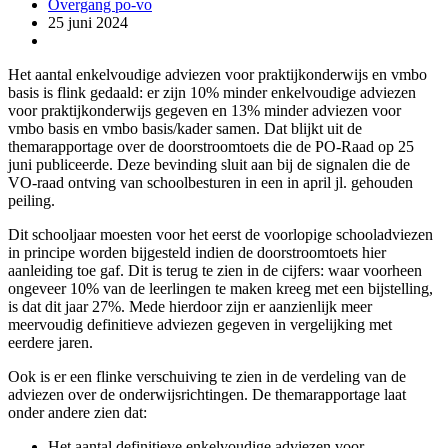
Overgang po-vo
25 juni 2024
Het aantal enkelvoudige adviezen voor praktijkonderwijs en vmbo
basis is flink gedaald: er zijn 10% minder enkelvoudige adviezen
voor praktijkonderwijs gegeven en 13% minder adviezen voor
vmbo basis en vmbo basis/kader samen. Dat blijkt uit de
themarapportage over de doorstroomtoets die de PO-Raad op 25
juni publiceerde. Deze bevinding sluit aan bij de signalen die de
VO-raad ontving van schoolbesturen in een in april jl. gehouden
peiling.
Dit schooljaar moesten voor het eerst de voorlopige schooladviezen
in principe worden bijgesteld indien de doorstroomtoets hier
aanleiding toe gaf. Dit is terug te zien in de cijfers: waar voorheen
ongeveer 10% van de leerlingen te maken kreeg met een bijstelling,
is dat dit jaar 27%. Mede hierdoor zijn er aanzienlijk meer
meervoudig definitieve adviezen gegeven in vergelijking met
eerdere jaren.
Ook is er een flinke verschuiving te zien in de verdeling van de
adviezen over de onderwijsrichtingen. De themarapportage laat
onder andere zien dat:
Het aantal definitieve enkelvoudige adviezen voor