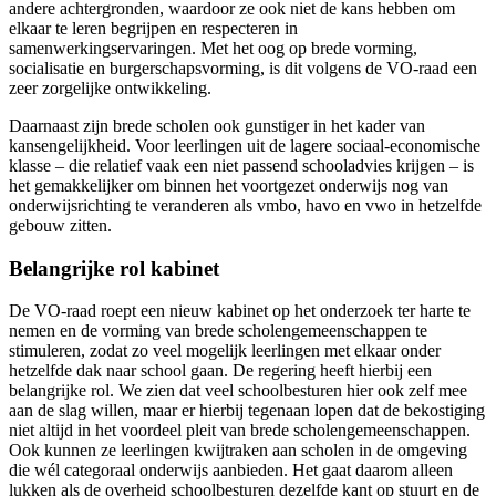
andere achtergronden, waardoor ze ook niet de kans hebben om
elkaar te leren begrijpen en respecteren in
samenwerkingservaringen. Met het oog op brede vorming,
socialisatie en burgerschapsvorming, is dit volgens de VO-raad een
zeer zorgelijke ontwikkeling.
Daarnaast zijn brede scholen ook gunstiger in het kader van
kansengelijkheid. Voor leerlingen uit de lagere sociaal-economische
klasse – die relatief vaak een niet passend schooladvies krijgen – is
het gemakkelijker om binnen het voortgezet onderwijs nog van
onderwijsrichting te veranderen als vmbo, havo en vwo in hetzelfde
gebouw zitten.
Belangrijke rol kabinet
De VO-raad roept een nieuw kabinet op het onderzoek ter harte te
nemen en de vorming van brede scholengemeenschappen te
stimuleren, zodat zo veel mogelijk leerlingen met elkaar onder
hetzelfde dak naar school gaan. De regering heeft hierbij een
belangrijke rol. We zien dat veel schoolbesturen hier ook zelf mee
aan de slag willen, maar er hierbij tegenaan lopen dat de bekostiging
niet altijd in het voordeel pleit van brede scholengemeenschappen.
Ook kunnen ze leerlingen kwijtraken aan scholen in de omgeving
die wél categoraal onderwijs aanbieden. Het gaat daarom alleen
lukken als de overheid schoolbesturen dezelfde kant op stuurt en de