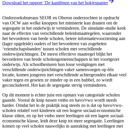
Download het rapport ‘De kantlijnen van het hokjespapier
Onderzoeksbureaus SEOR en Oberon onderzochten in opdracht
van OCW aan welke knoppen het ministerie kan draaien om de
segregatie in het onderwijs te verminderen. De simulatie-studie keek
naar de effecten van verschillende beleidsmaatregelen, waaronder
het bevorderen van brede scholen, betere informatievoorziening aan
(lager opgeleide) ouders of het bevorderen van zogeheten
‘vriendschapsbanden’ tussen scholen met verschillende
onderwijsrichtingen. De meest effectieve maatregel blijkt het
bevorderen van brede scholengemeenschappen in het voortgezet
onderwijs. Als schoolbesturen hun losse vestigingen met
verschillende onderwijsrichtingen vaker samenvoegen op één
locatie, komen jongeren met verschillende achtergronden elkaar veel
vaker tegen en groeien ze minder op in een bubbel, zo wordt
geconcludeerd. Het kan de segregatie stevig verminderen.
Op dit moment is echter juist een opmars van categoriale scholen
gaande. Vooral de knip tussen vmbo en havo/vwo wordt steeds
harder. Omdat het in de praktijk nog steeds zo is dat op havo/vwo-
scholen relatief veel kinderen uit een hogere sociaal-economische
klasse zitten, en op het vmbo meer leerlingen uit een lagere sociaal-
economische klasse, leidt deze knip tot meer segregatie. Leerlingen
komen op veel scholen nauwelijks in aanraking met leerlingen met