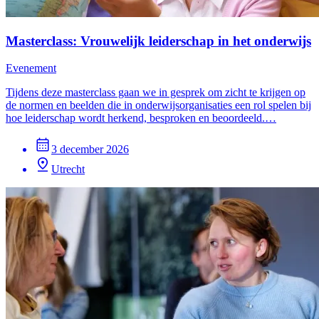
Masterclass: Vrouwelijk leiderschap in het onderwijs
Evenement
Tijdens deze masterclass gaan we in gesprek om zicht te krijgen op
de normen en beelden die in onderwijsorganisaties een rol spelen bij
hoe leiderschap wordt herkend, besproken en beoordeeld.…
3 december 2026
Utrecht