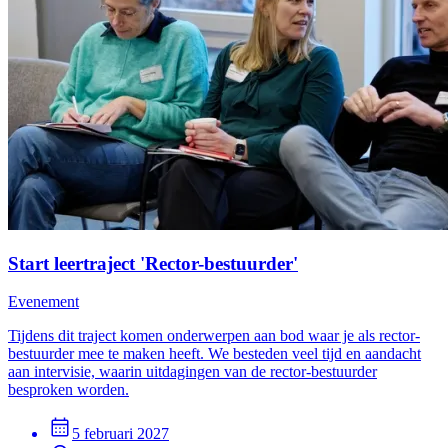
Start leertraject 'Rector-bestuurder'
Evenement
Tijdens dit traject komen onderwerpen aan bod waar je als rector-
bestuurder mee te maken heeft. We besteden veel tijd en aandacht
aan intervisie, waarin uitdagingen van de rector-bestuurder
besproken worden.
5 februari 2027