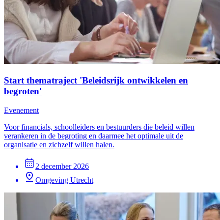
Start thematraject 'Beleidsrijk ontwikkelen en
begroten'
Evenement
Voor financials, schoolleiders en bestuurders die beleid willen
verankeren in de begroting en daarmee het optimale uit de
organisatie en zichzelf willen halen.
2 december 2026
Omgeving Utrecht