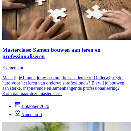
Masterclass: Samen bouwen aan leren en
professionaliseren
Evenement
Maak jij je binnen jouw bestuur, huisacademie of Onderwijsregio
hard voor het leren van onderwijsprofessionals? En wil je bouwen
aan sterke, inspirerende en samenhangende professionalisering?
Kom dan naar deze masterclass!
1 oktober 2026
Amersfoort