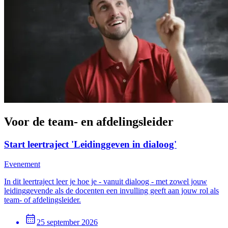
Voor de team- en afdelingsleider
Start leertraject 'Leidinggeven in dialoog'
Evenement
In dit leertraject leer je hoe je - vanuit dialoog - met zowel jouw
leidinggevende als de docenten een invulling geeft aan jouw rol als
team- of afdelingsleider.
25 september 2026