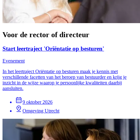
Voor de rector of directeur
Start leertraject 'Oriëntatie op besturen'
Evenement
In het leertraject Oriëntatie op besturen maak je kennis met
verschillende facetten van het beroep van bestuurder en krijg je
inzicht in de wijze waarop je persoonlijke kwaliteiten daarbij
aansluiten.
9 oktober 2026
Omgeving Utrecht