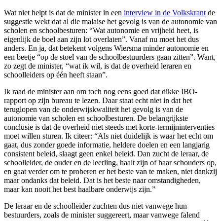
Wat niet helpt is dat de minister in een
interview in de Volkskrant
de
suggestie wekt dat al die malaise het gevolg is van de autonomie van
scholen en schoolbesturen: “Wat autonomie en vrijheid heet, is
eigenlijk de boel aan zijn lot overlaten”. Vanaf nu moet het dus
anders. En ja, dat betekent volgens Wiersma minder autonomie en
een beetje “op de stoel van de schoolbestuurders gaan zitten”. Want,
zo zegt de minister, “wat ik wil, is dat de overheid leraren en
schoolleiders op één heeft staan”.
Ik raad de minister aan om toch nog eens goed dat dikke IBO-
rapport op zijn bureau te lezen. Daar staat echt niet in dat het
teruglopen van de onderwijskwaliteit het gevolg is van de
autonomie van scholen en schoolbesturen. De belangrijkste
conclusie is dat de overheid niet steeds met korte-termijninterventies
moet willen sturen. Ik citeer: “Als niet duidelijk is waar het echt om
gaat, dus zonder goede informatie, heldere doelen en een langjarig
consistent beleid, slaagt geen enkel beleid. Dan zucht de leraar, de
schoolleider, de ouder en de leerling, haalt zijn of haar schouders op,
en gaat verder om te proberen er het beste van te maken, niet dankzij
maar ondanks dat beleid. Dat is het beste naar omstandigheden,
maar kan nooit het best haalbare onderwijs zijn.”
De leraar en de schoolleider zuchten dus niet vanwege hun
bestuurders, zoals de minister suggereert, maar vanwege falend