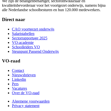
We zijn dé belangenbehartiger, sectorontwikkelaar en
kwaliteitsbevorderaar voor het voortgezet onderwijs, namens bijna
alle Nederlandse schoolbesturen en hun 120.000 medewerkers.
Direct naar
CAO voortgezet onderwijs
Salaristabellen
Sectorrapportage 2025
VO-academie
Schoolleiders VO
Steunpunt Passend Onderwijs
VO-raad
Contact
Nieuwsbrieven
Linkedin
Pers
Vacatures
Over de VO-raad
Algemene voorwaarden
Privacy statement