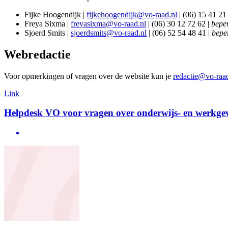
Fijke Hoogendijk |
fijkehoogendijk@vo-raad.nl
| (06) 15 41 21
Freya Sixma |
freyasixma@vo-raad.nl
| (06) 30 12 72 62 |
beper
Sjoerd Smits |
sjoerdsmits@vo-raad.nl
| (06) 52 54 48 41 |
bepe
Webredactie
Voor opmerkingen of vragen over de website kun je
redactie@vo-raad
Link
Helpdesk VO voor vragen over onderwijs- en werkge