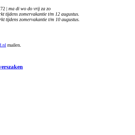
 72 |
ma di wo do vrij za zo
kt tijdens zomervakantie t/m 12 augustus.
rkt tijdens zomervakantie t/m 10 augustus.
.nl
mailen.
verszaken