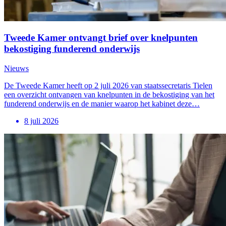
Tweede Kamer ontvangt brief over knelpunten
bekostiging funderend onderwijs
Nieuws
De Tweede Kamer heeft op 2 juli 2026 van staatssecretaris Tielen
een overzicht ontvangen van knelpunten in de bekostiging van het
funderend onderwijs en de manier waarop het kabinet deze…
8 juli 2026