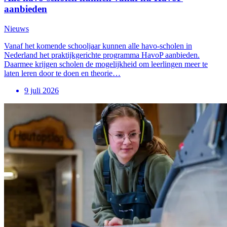
aanbieden
Nieuws
Vanaf het komende schooljaar kunnen alle havo-scholen in
Nederland het praktijkgerichte programma HavoP aanbieden.
Daarmee krijgen scholen de mogelijkheid om leerlingen meer te
laten leren door te doen en theorie…
9 juli 2026