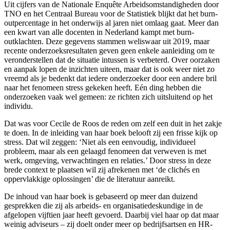
Uit cijfers van de Nationale Enquête Arbeidsomstandigheden door
TNO en het Centraal Bureau voor de Statistiek blijkt dat het burn-
outpercentage in het onderwijs al jaren niet omlaag gaat. Meer dan
een kwart van alle docenten in Nederland kampt met burn-
outklachten. Deze gegevens stammen weliswaar uit 2019, maar
recente onderzoeksresultaten geven geen enkele aanleiding om te
veronderstellen dat de situatie intussen is verbeterd. Over oorzaken
en aanpak lopen de inzichten uiteen, maar dat is ook weer niet zo
vreemd als je bedenkt dat iedere onderzoeker door een andere bril
naar het fenomeen stress gekeken heeft. Eén ding hebben die
onderzoeken vaak wel gemeen: ze richten zich uitsluitend op het
individu.
Dat was voor Cecile de Roos de reden om zelf een duit in het zakje
te doen. In de inleiding van haar boek belooft zij een frisse kijk op
stress. Dat wil zeggen: ‘Niet als een eenvoudig, individueel
probleem, maar als een gelaagd fenomeen dat verweven is met
werk, omgeving, verwachtingen en relaties.’ Door stress in deze
brede context te plaatsen wil zij afrekenen met ‘de clichés en
oppervlakkige oplossingen’ die de literatuur aanreikt.
De inhoud van haar boek is gebaseerd op meer dan duizend
gesprekken die zij als arbeids- en organisatiedeskundige in de
afgelopen vijftien jaar heeft gevoerd. Daarbij viel haar op dat maar
weinig adviseurs – zij doelt onder meer op bedrijfsartsen en HR-