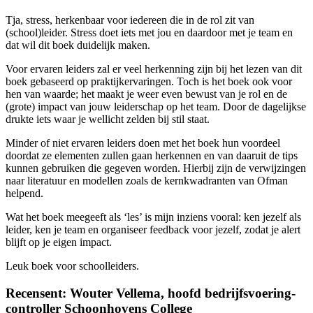
Tja, stress, herkenbaar voor iedereen die in de rol zit van
(school)leider. Stress doet iets met jou en daardoor met je team en
dat wil dit boek duidelijk maken.
Voor ervaren leiders zal er veel herkenning zijn bij het lezen van dit
boek gebaseerd op praktijkervaringen. Toch is het boek ook voor
hen van waarde; het maakt je weer even bewust van je rol en de
(grote) impact van jouw leiderschap op het team. Door de dagelijkse
drukte iets waar je wellicht zelden bij stil staat.
Minder of niet ervaren leiders doen met het boek hun voordeel
doordat ze elementen zullen gaan herkennen en van daaruit de tips
kunnen gebruiken die gegeven worden. Hierbij zijn de verwijzingen
naar literatuur en modellen zoals de kernkwadranten van Ofman
helpend.
Wat het boek meegeeft als ‘les’ is mijn inziens vooral: ken jezelf als
leider, ken je team en organiseer feedback voor jezelf, zodat je alert
blijft op je eigen impact.
Leuk boek voor schoolleiders.
Recensent: Wouter Vellema, hoofd bedrijfsvoering-
controller Schoonhovens College