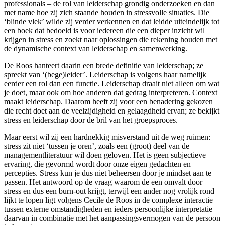
professionals – de rol van leiderschap grondig onderzoeken en dan
met name hoe zij zich staande houden in stressvolle situaties. Die
‘blinde vlek’ wilde zij verder verkennen en dat leidde uiteindelijk tot
een boek dat bedoeld is voor iedereen die een dieper inzicht wil
krijgen in stress en zoekt naar oplossingen die rekening houden met
de dynamische context van leiderschap en samenwerking.
De Roos hanteert daarin een brede definitie van leiderschap; ze
spreekt van ‘(bege)leider’. Leiderschap is volgens haar namelijk
eerder een rol dan een functie. Leiderschap draait niet alleen om wat
je doet, maar ook om hoe anderen dat gedrag interpreteren. Context
maakt leiderschap. Daarom heeft zij voor een benadering gekozen
die recht doet aan de veelzijdigheid en gelaagdheid ervan; ze bekijkt
stress en leiderschap door de bril van het groepsproces.
Maar eerst wil zij een hardnekkig misverstand uit de weg ruimen:
stress zit niet ‘tussen je oren’, zoals een (groot) deel van de
managementliteratuur wil doen geloven. Het is geen subjectieve
ervaring, die gevormd wordt door onze eigen gedachten en
percepties. Stress kun je dus niet beheersen door je mindset aan te
passen. Het antwoord op de vraag waarom de een omvalt door
stress en dus een burn-out krijgt, terwijl een ander nog vrolijk rond
lijkt te lopen ligt volgens Cecile de Roos in de complexe interactie
tussen externe omstandigheden en ieders persoonlijke interpretatie
daarvan in combinatie met het aanpassingsvermogen van de persoon