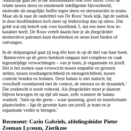
Natuurlijk gaat het in die hoofdstukken ook over stress. Over de
relatie tussen stress en emotionele intelligentie bijvoorbeeld,
motivatie als mogelijke buffer tegen stress en stressreacties in teams.
Maar als ik naar de ondertitel van De Roos’ boek kijk, ligt de nadruk
in deze hoofdstukken toch meer op leiderschap dan op stress. Dat
geldt wat mij betreft ook voor hoofdstuk 5, dat een meer
how t
o-
karakter heeft. De Roos vertelt daarin hoe je als (bege)leider
destructieve patronen kunt doorbreken en steun kunt bieden of
ontvangen.
In de slotparagraaf gaat zij nog één keer in op de titel van haar boek.
‘
Balanceren op de grens
betekent omgaan met complexe en vaak
tegenstrijdige verwachtingen – van je team, je organisatie en jezelf.
Het is het zoeken naar evenwicht tussen empathie en grenzen
stellen, tussen resultaatgerichtheid en mensgerichtheid, tussen
controle houden en loslaten. Deze balans is niet statisch; hij
verschuift voortdurend met de context, de mensen en de dynamiek.’
Die zoektocht is nooit voltooid. Als (bege)leider moet je daarom
blijven bewegen én op tijd stil staan, zelfs wanneer de balans
wankelt. ‘Juist op die grens – waar spanning, groei en transformatie
plaatsvinden – ligt de grootste kans om jezelf, je team en je
organisatie verder te brengen.’
Recensent: Carin Gabriels, afdelingsleider Pieter
Zeeman Lyceum, Zierikzee