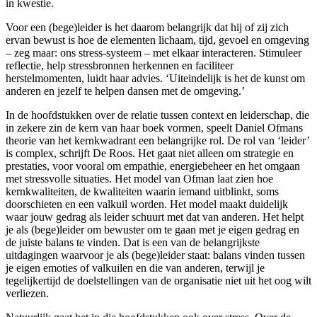
in kwestie.
Voor een (bege)leider is het daarom belangrijk dat hij of zij zich
ervan bewust is hoe de elementen lichaam, tijd, gevoel en omgeving
– zeg maar: ons stress-systeem – met elkaar interacteren. Stimuleer
reflectie, help stressbronnen herkennen en faciliteer
herstelmomenten, luidt haar advies. ‘Uiteindelijk is het de kunst om
anderen en jezelf te helpen dansen met de omgeving.’
In de hoofdstukken over de relatie tussen context en leiderschap, die
in zekere zin de kern van haar boek vormen, speelt Daniel Ofmans
theorie van het kernkwadrant een belangrijke rol. De rol van ‘leider’
is complex, schrijft De Roos. Het gaat niet alleen om strategie en
prestaties, voor vooral om empathie, energiebeheer en het omgaan
met stressvolle situaties. Het model van Ofman laat zien hoe
kernkwaliteiten, de kwaliteiten waarin iemand uitblinkt, soms
doorschieten en een valkuil worden. Het model maakt duidelijk
waar jouw gedrag als leider schuurt met dat van anderen. Het helpt
je als (bege)leider om bewuster om te gaan met je eigen gedrag en
de juiste balans te vinden. Dat is een van de belangrijkste
uitdagingen waarvoor je als (bege)leider staat: balans vinden tussen
je eigen emoties of valkuilen en die van anderen, terwijl je
tegelijkertijd de doelstellingen van de organisatie niet uit het oog wilt
verliezen.