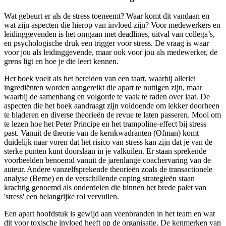
Wat gebeurt er als de stress toeneemt? Waar komt dit vandaan en
wat zijn aspecten die hierop van invloed zijn? Voor medewerkers en
leidinggevenden is het omgaan met deadlines, uitval van collega’s,
en psychologische druk een trigger voor stress. De vraag is waar
voor jou als leidinggevende, maar ook voor jou als medewerker, de
grens ligt en hoe je die leert kennen.
Het boek voelt als het bereiden van een taart, waarbij allerlei
ingrediënten worden aangereikt die apart te nuttigen zijn, maar
waarbij de samenhang en volgorde te vaak te raden over laat. De
aspecten die het boek aandraagt zijn voldoende om lekker doorheen
te bladeren en diverse theorieën de revue te laten passeren. Mooi om
te lezen hoe het Peter Principe en het trampoline-effect bij stress
past. Vanuit de theorie van de kernkwadranten (Ofman) komt
duidelijk naar voren dat het risico van stress kan zijn dat je van de
sterke punten kunt doorslaan in je valkuilen. Er staan sprekende
voorbeelden benoemd vanuit de jarenlange coachervaring van de
auteur. Andere vanzelfsprekende theorieën zoals de transactionele
analyse (Berne) en de verschillende coping strategieën staan
krachtig genoemd als onderdelen die binnen het brede palet van
'stress' een belangrijke rol vervullen.
Een apart hoofdstuk is gewijd aan veenbranden in het team en wat
dit voor toxische invloed heeft op de organisatie. De kenmerken van