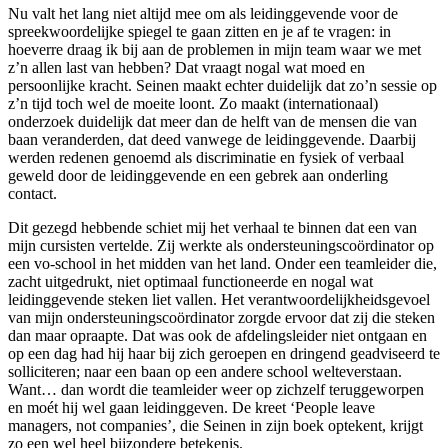
Nu valt het lang niet altijd mee om als leidinggevende voor de
spreekwoordelijke spiegel te gaan zitten en je af te vragen: in
hoeverre draag ik bij aan de problemen in mijn team waar we met
z’n allen last van hebben? Dat vraagt nogal wat moed en
persoonlijke kracht. Seinen maakt echter duidelijk dat zo’n sessie op
z’n tijd toch wel de moeite loont. Zo maakt (internationaal)
onderzoek duidelijk dat meer dan de helft van de mensen die van
baan veranderden, dat deed vanwege de leidinggevende. Daarbij
werden redenen genoemd als discriminatie en fysiek of verbaal
geweld door de leidinggevende en een gebrek aan onderling
contact.
Dit gezegd hebbende schiet mij het verhaal te binnen dat een van
mijn cursisten vertelde. Zij werkte als ondersteuningscoördinator op
een vo-school in het midden van het land. Onder een teamleider die,
zacht uitgedrukt, niet optimaal functioneerde en nogal wat
leidinggevende steken liet vallen. Het verantwoordelijkheidsgevoel
van mijn ondersteuningscoördinator zorgde ervoor dat zij die steken
dan maar opraapte. Dat was ook de afdelingsleider niet ontgaan en
op een dag had hij haar bij zich geroepen en dringend geadviseerd te
solliciteren; naar een baan op een andere school welteverstaan.
Want… dan wordt die teamleider weer op zichzelf teruggeworpen
en moét hij wel gaan leidinggeven. De kreet ‘People leave
managers, not companies’, die Seinen in zijn boek optekent, krijgt
zo een wel heel bijzondere betekenis.