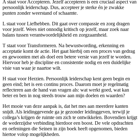
A staat voor Accepteren. Jezelf accepteren is een cruciaal aspect van
persoonlijk leiderschap. Dus, accepteer je sterke én je zwakke
punten zonder weerstand of schaamte.
L staat voor Liefhebben. Dit gaat over compassie en zorg dragen
voor jezelf. Wees niet onnodig kritisch op jezelf, maar zoek naar
balans tussen verantwoordelijkheid en zorgzaamheid.
T staat voor Transformeren. Na bewustwording, erkenning en
acceptatie komt de actie. Het gaat hierbij om een proces van gedrag
en gewoonten met als doel een betere versie van jezelf te worden.
Hiervoor heb je discipline en consistentie nodig en een duidelijke
visie van waar je naartoe wilt.
H staat voor Herzien. Persoonlijk leiderschap kent geen begin en
geen eind; het is een continu proces. Daarom moet je regelmatig
reflecteren aan de hand van vragen als: wat werkt goed, wat kan
beter en ben in nog steeds trouw aan mijn doelen en waarden?
Het mooie van deze aanpak is, dat het mes aan meerdere kanten
snijdt. Als leidinggevende ga je gezonder leidinggeven, terwijl je
collega’s krijgen de ruimte om zich te ontwikkelen. Bovendien krijgt
de wederzijdse verbinding hierdoor een boost. De vele opdrachten
en oefeningen die Seinen in zijn boek heeft opgenomen, bieden
hiertoe volop mogelijkheden.