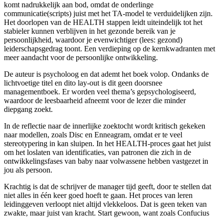
komt nadrukkelijk aan bod, omdat de onderlinge
communicatie(scripts) juist met het TA-model te verduidelijken zijn.
Het doorlopen van de HEALTH stappen leidt uiteindelijk tot het
stabieler kunnen verblijven in het gezonde bereik van je
persoonlijkheid, waardoor je evenwichtiger (lees: gezond)
leiderschapsgedrag toont. Een verdieping op de kernkwadranten met
meer aandacht voor de persoonlijke ontwikkeling.
De auteur is psycholoog en dat ademt het boek volop. Ondanks de
lichtvoetige titel en dito lay-out is dit geen doorsnee
managementboek. Er worden veel thema’s gepsychologiseerd,
waardoor de leesbaarheid afneemt voor de lezer die minder
diepgang zoekt.
In de reflectie naar de innerlijke zoektocht wordt kritisch gekeken
naar modellen, zoals Disc en Enneagram, omdat er te veel
stereotypering in kan sluipen. In het HEALTH-proces gaat het juist
om het loslaten van identificaties, van patronen die zich in de
ontwikkelingsfases van baby naar volwassene hebben vastgezet in
jou als persoon.
Krachtig is dat de schrijver de manager tijd geeft, door te stellen dat
niet alles in één keer goed hoeft te gaan. Het proces van leren
leidinggeven verloopt niet altijd vlekkeloos. Dat is geen teken van
zwakte, maar juist van kracht. Start gewoon, want zoals Confucius