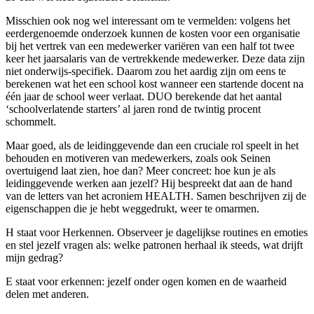
Misschien ook nog wel interessant om te vermelden: volgens het
eerdergenoemde onderzoek kunnen de kosten voor een organisatie
bij het vertrek van een medewerker variëren van een half tot twee
keer het jaarsalaris van de vertrekkende medewerker. Deze data zijn
niet onderwijs-specifiek. Daarom zou het aardig zijn om eens te
berekenen wat het een school kost wanneer een startende docent na
één jaar de school weer verlaat. DUO berekende dat het aantal
‘schoolverlatende starters’ al jaren rond de twintig procent
schommelt.
Maar goed, als de leidinggevende dan een cruciale rol speelt in het
behouden en motiveren van medewerkers, zoals ook Seinen
overtuigend laat zien, hoe dan? Meer concreet: hoe kun je als
leidinggevende werken aan jezelf? Hij bespreekt dat aan de hand
van de letters van het acroniem HEALTH. Samen beschrijven zij de
eigenschappen die je hebt weggedrukt, weer te omarmen.
H staat voor Herkennen. Observeer je dagelijkse routines en emoties
en stel jezelf vragen als: welke patronen herhaal ik steeds, wat drijft
mijn gedrag?
E staat voor erkennen: jezelf onder ogen komen en de waarheid
delen met anderen.