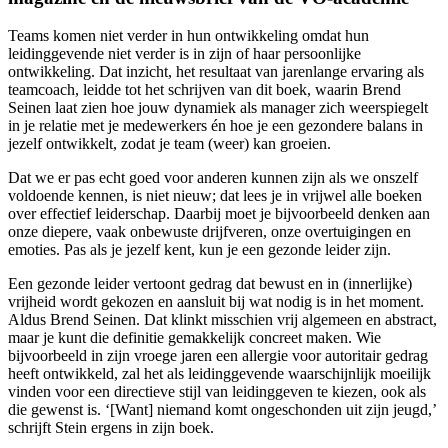
Teams komen niet verder in hun ontwikkeling omdat hun
leidinggevende niet verder is in zijn of haar persoonlijke
ontwikkeling. Dat inzicht, het resultaat van jarenlange ervaring als
teamcoach, leidde tot het schrijven van dit boek, waarin Brend
Seinen laat zien hoe jouw dynamiek als manager zich weerspiegelt
in je relatie met je medewerkers én hoe je een gezondere balans in
jezelf ontwikkelt, zodat je team (weer) kan groeien.
Dat we er pas echt goed voor anderen kunnen zijn als we onszelf
voldoende kennen, is niet nieuw; dat lees je in vrijwel alle boeken
over effectief leiderschap. Daarbij moet je bijvoorbeeld denken aan
onze diepere, vaak onbewuste drijfveren, onze overtuigingen en
emoties. Pas als je jezelf kent, kun je een gezonde leider zijn.
Een gezonde leider vertoont gedrag dat bewust en in (innerlijke)
vrijheid wordt gekozen en aansluit bij wat nodig is in het moment.
Aldus Brend Seinen. Dat klinkt misschien vrij algemeen en abstract,
maar je kunt die definitie gemakkelijk concreet maken. Wie
bijvoorbeeld in zijn vroege jaren een allergie voor autoritair gedrag
heeft ontwikkeld, zal het als leidinggevende waarschijnlijk moeilijk
vinden voor een directieve stijl van leidinggeven te kiezen, ook als
die gewenst is. ‘[Want] niemand komt ongeschonden uit zijn jeugd,’
schrijft Stein ergens in zijn boek.