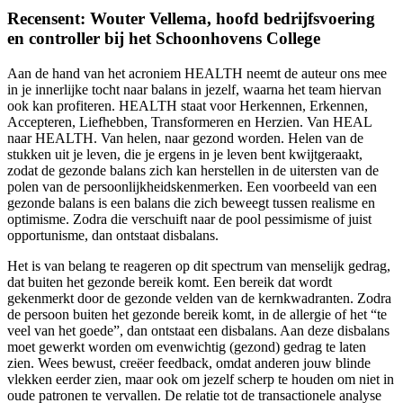
Recensent: Wouter Vellema, hoofd bedrijfsvoering
en controller bij het Schoonhovens College
Aan de hand van het acroniem HEALTH neemt de auteur ons mee
in je innerlijke tocht naar balans in jezelf, waarna het team hiervan
ook kan profiteren. HEALTH staat voor Herkennen, Erkennen,
Accepteren, Liefhebben, Transformeren en Herzien. Van HEAL
naar HEALTH. Van helen, naar gezond worden. Helen van de
stukken uit je leven, die je ergens in je leven bent kwijtgeraakt,
zodat de gezonde balans zich kan herstellen in de uitersten van de
polen van de persoonlijkheidskenmerken. Een voorbeeld van een
gezonde balans is een balans die zich beweegt tussen realisme en
optimisme. Zodra die verschuift naar de pool pessimisme of juist
opportunisme, dan ontstaat disbalans.
Het is van belang te reageren op dit spectrum van menselijk gedrag,
dat buiten het gezonde bereik komt. Een bereik dat wordt
gekenmerkt door de gezonde velden van de kernkwadranten. Zodra
de persoon buiten het gezonde bereik komt, in de allergie of het “te
veel van het goede”, dan ontstaat een disbalans. Aan deze disbalans
moet gewerkt worden om evenwichtig (gezond) gedrag te laten
zien. Wees bewust, creëer feedback, omdat anderen jouw blinde
vlekken eerder zien, maar ook om jezelf scherp te houden om niet in
oude patronen te vervallen. De relatie tot de transactionele analyse