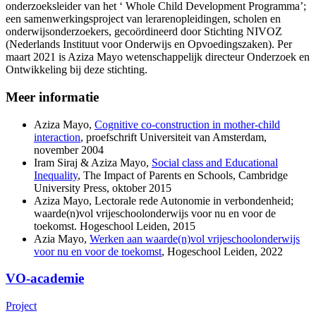
onderzoeksleider van het ‘ Whole Child Development Programma’;
een samenwerkingsproject van lerarenopleidingen, scholen en
onderwijsonderzoekers, gecoördineerd door Stichting NIVOZ
(Nederlands Instituut voor Onderwijs en Opvoedingszaken). Per
maart 2021 is Aziza Mayo wetenschappelijk directeur Onderzoek en
Ontwikkeling bij deze stichting.
Meer informatie
Aziza Mayo,
Cognitive co-construction in mother-child
interaction
, proefschrift Universiteit van Amsterdam,
november 2004
Iram Siraj & Aziza Mayo,
Social class and Educational
Inequality
, The Impact of Parents en Schools, Cambridge
University Press, oktober 2015
Aziza Mayo, Lectorale rede Autonomie in verbondenheid;
waarde(n)vol vrijeschoolonderwijs voor nu en voor de
toekomst. Hogeschool Leiden, 2015
Azia Mayo,
Werken aan waarde(n)vol vrijeschoolonderwijs
voor nu en voor de toekomst
, Hogeschool Leiden, 2022
VO-academie
Project