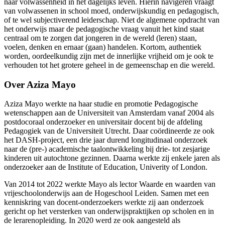
naar volwassenheid in het dagelijks leven. Hierin navigeren vraagt
van volwassenen in school moed, onderwijskundig en pedagogisch,
of te wel subjectiverend leiderschap. Niet de algemene opdracht van
het onderwijs maar de pedagogische vraag vanuit het kind staat
centraal om te zorgen dat jongeren in de wereld (leren) staan,
voelen, denken en ernaar (gaan) handelen. Kortom, authentiek
worden, oordeelkundig zijn met de innerlijke vrijheid om je ook te
verhouden tot het grotere geheel in de gemeenschap en die wereld.
Over Aziza Mayo
Aziza Mayo werkte na haar studie en promotie Pedagogische
wetenschappen aan de Universiteit van Amsterdam vanaf 2004 als
postdocoraal onderzoeker en universitair docent bij de afdeling
Pedagogiek van de Universiteit Utrecht. Daar coördineerde ze ook
het DASH-project, een drie jaar durend longitudinaal onderzoek
naar de (pre-) academische taalontwikkeling bij drie- tot zesjarige
kinderen uit autochtone gezinnen. Daarna werkte zij enkele jaren als
onderzoeker aan de Institute of Education, Univerity of London.
Van 2014 tot 2022 werkte Mayo als lector Waarde en waarden van
vrijeschoolonderwijs aan de Hogeschool Leiden. Samen met een
kenniskring van docent-onderzoekers werkte zij aan onderzoek
gericht op het versterken van onderwijspraktijken op scholen en in
de lerarenopleiding. In 2020 werd ze ook aangesteld als