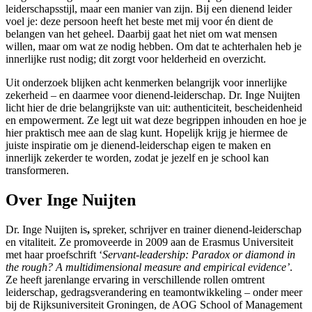
leiderschapsstijl, maar een manier van zijn. Bij een dienend leider
voel je: deze persoon heeft het beste met mij voor én dient de
belangen van het geheel. Daarbij gaat het niet om wat mensen
willen, maar om wat ze nodig hebben. Om dat te achterhalen heb je
innerlijke rust nodig; dit zorgt voor helderheid en overzicht.
Uit onderzoek blijken acht kenmerken belangrijk voor innerlijke
zekerheid – en daarmee voor dienend-leiderschap. Dr. Inge Nuijten
licht hier de drie belangrijkste van uit: authenticiteit, bescheidenheid
en empowerment. Ze legt uit wat deze begrippen inhouden en hoe je
hier praktisch mee aan de slag kunt. Hopelijk krijg je hiermee de
juiste inspiratie om je dienend-leiderschap eigen te maken en
innerlijk zekerder te worden, zodat je jezelf en je school kan
transformeren.
Over Inge Nuijten
Dr. Inge Nuijten is
,
spreker, schrijver en trainer dienend-leiderschap
en vitaliteit. Ze promoveerde in 2009 aan de Erasmus Universiteit
met haar proefschrift ‘
Servant-leadership: Paradox or diamond in
the rough? A multidimensional measure and empirical evidence’
.
Ze heeft jarenlange ervaring in verschillende rollen omtrent
leiderschap, gedragsverandering en teamontwikkeling – onder meer
bij de Rijksuniversiteit Groningen, de AOG School of Management