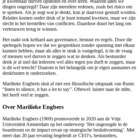
je kwetsbaar durven opstellen en over leren. Waarom laten we
dingen ongezegd? Daar zijn meerdere redenen, zoals het risico om
te spreken. Als je zegt wat je denkt, kun je daarvoor gestraft worden.
Relaties komen onder druk of je kunt iemand kwetsen, maar we zijn
slecht in het herstellen van conflicten. Daardoor duurt het lang om
vertrouwen terug te winnen.
Het raakt ook keihard aan governance, bestuur en regels. Door die
spelregels hopen we dat we gesprekken zonder spanning met elkaar
kunnen hebben, maar als alles te strak is vastgelegd, is he de vraag
of mensen wel durven te zeggen wat ze denken. Als bestuurder
denk je al snel dat iedereen wel alles tegen jou durft te zeggen, maar
is dit wel terecht? Daarom is het belangrijk om je eigen aannames en
denkfouten te onderzoeken.
Marilieke Engberts sluit af met een filosofische uitspraak van Rumi:
“listen to silence, it has a lot to say”. Oftewel: luister naar de stilte,
het heeft veel te zeggen.
Over Marilieke Engbers
Marilieke Engbers (1969) promoveerde in 2020 aan de Vrije
Universiteit Amsterdam op het onderwerp ‘Het ongezegde in de
boardroom en de impact ervan op strategische besluitvorming’. Met
meer dan 20 jaar ervaring begeleidt ze CEO's, bestuurders,