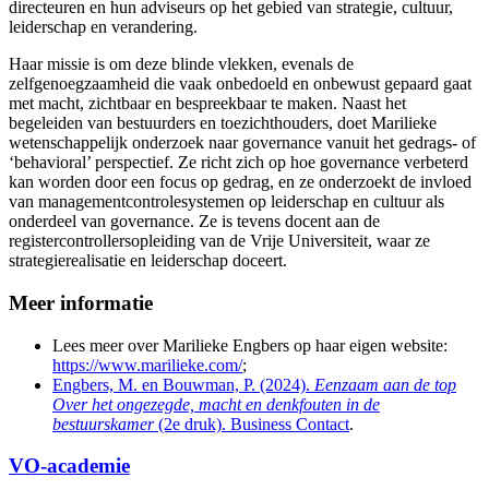
directeuren en hun adviseurs op het gebied van strategie, cultuur,
leiderschap en verandering.
Haar missie is om deze blinde vlekken, evenals de
zelfgenoegzaamheid die vaak onbedoeld en onbewust gepaard gaat
met macht, zichtbaar en bespreekbaar te maken. Naast het
begeleiden van bestuurders en toezichthouders, doet Marilieke
wetenschappelijk onderzoek naar governance vanuit het gedrags- of
‘behavioral’ perspectief. Ze richt zich op hoe governance verbeterd
kan worden door een focus op gedrag, en ze onderzoekt de invloed
van managementcontrolesystemen op leiderschap en cultuur als
onderdeel van governance. Ze is tevens docent aan de
registercontrollersopleiding van de Vrije Universiteit, waar ze
strategierealisatie en leiderschap doceert.
Meer informatie
Lees meer over Marilieke Engbers op haar eigen website:
https://www.marilieke.com/
;
Engbers, M. en Bouwman, P. (2024).
Eenzaam aan de top
Over het ongezegde, macht en denkfouten in de
bestuurskamer
(2e druk). Business Contact
.
VO-academie