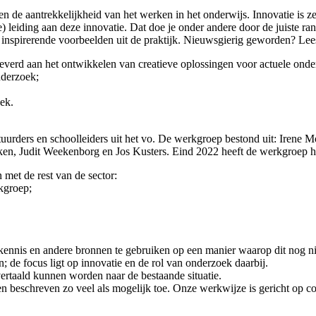
en de aantrekkelijkheid van het werken in het onderwijs. Innovatie is z
e) leiding aan deze innovatie. Dat doe je onder andere door de juiste 
 inspirerende voorbeelden uit de praktijk. Nieuwsgierig geworden? Le
leverd aan het ontwikkelen van creatieve oplossingen voor actuele onde
nderzoek;
ek.
uurders en schoolleiders uit het vo. De werkgroep bestond uit: Irene
en, Judit Weekenborg en Jos Kusters. Eind 2022 heeft de werkgroep h
met de rest van de sector:
kgroep;
 kennis en andere bronnen te gebruiken op een manier waarop dit nog ni
 de focus ligt op innovatie en de rol van onderzoek daarbij.
ertaald kunnen worden naar de bestaande situatie.
beschreven zo veel als mogelijk toe. Onze werkwijze is gericht op co-c