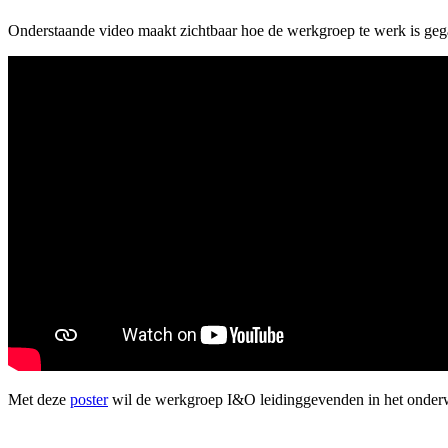
Onderstaande video maakt zichtbaar hoe de werkgroep te werk is geg
Met deze
poster
wil de werkgroep I&O leidinggevenden in het onderwi