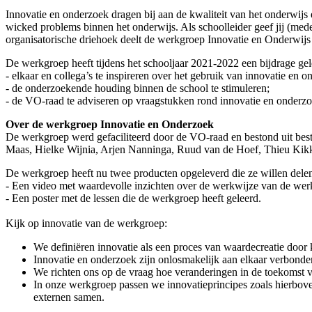
Innovatie en onderzoek dragen bij aan de kwaliteit van het onderwijs 
wicked problems binnen het onderwijs. Als schoolleider geef jij (med
organisatorische driehoek deelt de werkgroep Innovatie en Onderwijs
De werkgroep heeft tijdens het schooljaar 2021-2022 een bijdrage ge
- elkaar en collega’s te inspireren over het gebruik van innovatie en o
- de onderzoekende houding binnen de school te stimuleren;
- de VO-raad te adviseren op vraagstukken rond innovatie en onderzo
Over de werkgroep Innovatie en Onderzoek
De werkgroep werd gefaciliteerd door de VO-raad en bestond uit best
Maas, Hielke Wijnia, Arjen Nanninga, Ruud van de Hoef, Thieu Kikk
De werkgroep heeft nu twee producten opgeleverd die ze willen delen 
- Een video met waardevolle inzichten over de werkwijze van de wer
- Een poster met de lessen die de werkgroep heeft geleerd.
Kijk op innovatie van de werkgroep:
We definiëren innovatie als een proces van waardecreatie door
Innovatie en onderzoek zijn onlosmakelijk aan elkaar verbonden;
We richten ons op de vraag hoe veranderingen in de toekomst v
In onze werkgroep passen we innovatieprincipes zoals hierboven 
externen samen.