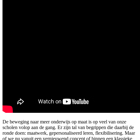
De beweging naar meer onderwijs op maat is op veel van onze
scholen volop aan de gang. Er zijn tal van begrippen die daarbij de
ronde doen: maatwerk, gepersonaliseerd leren, flexibilisering. Maar
of we nu vanuit een vernieuwend concept of binnen een klassieke