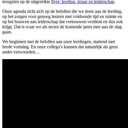
terugzien op de uitgereikte
flyer: leerling, leraar en leiderschap
.
Onze agenda richt zich op de beloften die we doen aan de leerling,
op het zorgen voor genoeg leraren met voldoende tijd en ruimte en
op het bouwen aan leiderschap dat vertrouwen verdient en dus ook
krijgt. Dat is waar we als sector de komende jaren mee aan de slag
gaan.
We beginnen met de beloften aan onze leerlingen, startend met
brede vorming. En onze collega’s kunnen dat natuurlijk als geen
ander verwoorden…