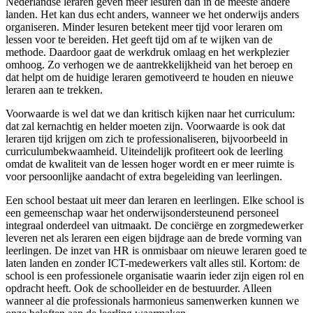
Nederlandse leraren geven meer lesuren dan in de meeste andere
landen. Het kan dus echt anders, wanneer we het onderwijs anders
organiseren. Minder lesuren betekent meer tijd voor leraren om
lessen voor te bereiden. Het geeft tijd om af te wijken van de
methode. Daardoor gaat de werkdruk omlaag en het werkplezier
omhoog. Zo verhogen we de aantrekkelijkheid van het beroep en
dat helpt om de huidige leraren gemotiveerd te houden en nieuwe
leraren aan te trekken.
Voorwaarde is wel dat we dan kritisch kijken naar het curriculum:
dat zal kernachtig en helder moeten zijn. Voorwaarde is ook dat
leraren tijd krijgen om zich te professionaliseren, bijvoorbeeld in
curriculumbekwaamheid. Uiteindelijk profiteert ook de leerling
omdat de kwaliteit van de lessen hoger wordt en er meer ruimte is
voor persoonlijke aandacht of extra begeleiding van leerlingen.
Een school bestaat uit meer dan leraren en leerlingen. Elke school is
een gemeenschap waar het onderwijsondersteunend personeel
integraal onderdeel van uitmaakt. De conciërge en zorgmedewerker
leveren net als leraren een eigen bijdrage aan de brede vorming van
leerlingen. De inzet van HR is onmisbaar om nieuwe leraren goed te
laten landen en zonder ICT-medewerkers valt alles stil. Kortom: de
school is een professionele organisatie waarin ieder zijn eigen rol en
opdracht heeft. Ook de schoolleider en de bestuurder. Alleen
wanneer al die professionals harmonieus samenwerken kunnen we