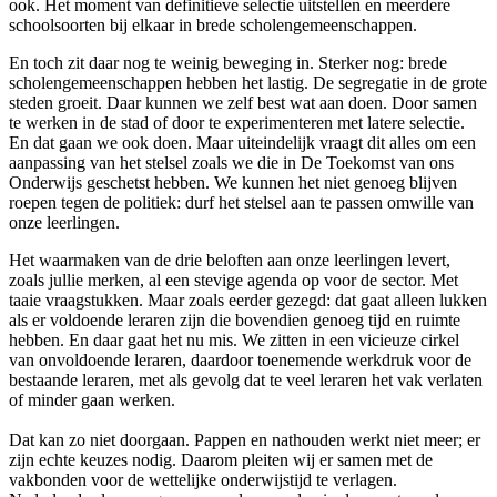
ook. Het moment van definitieve selectie uitstellen en meerdere
schoolsoorten bij elkaar in brede scholengemeenschappen.
En toch zit daar nog te weinig beweging in. Sterker nog: brede
scholengemeenschappen hebben het lastig. De segregatie in de grote
steden groeit. Daar kunnen we zelf best wat aan doen. Door samen
te werken in de stad of door te experimenteren met latere selectie.
En dat gaan we ook doen. Maar uiteindelijk vraagt dit alles om een
aanpassing van het stelsel zoals we die in De Toekomst van ons
Onderwijs geschetst hebben. We kunnen het niet genoeg blijven
roepen tegen de politiek: durf het stelsel aan te passen omwille van
onze leerlingen.
Het waarmaken van de drie beloften aan onze leerlingen levert,
zoals jullie merken, al een stevige agenda op voor de sector. Met
taaie vraagstukken. Maar zoals eerder gezegd: dat gaat alleen lukken
als er voldoende leraren zijn die bovendien genoeg tijd en ruimte
hebben. En daar gaat het nu mis. We zitten in een vicieuze cirkel
van onvoldoende leraren, daardoor toenemende werkdruk voor de
bestaande leraren, met als gevolg dat te veel leraren het vak verlaten
of minder gaan werken.
Dat kan zo niet doorgaan. Pappen en nathouden werkt niet meer; er
zijn echte keuzes nodig. Daarom pleiten wij er samen met de
vakbonden voor de wettelijke onderwijstijd te verlagen.