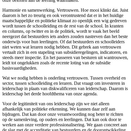
onze beloften aan de leerling waarmaken.
Harmonie en samenwerking. Vertrouwen. Hoe mooi klinkt dat. Juist
daarom is het zo treurig en ook verontrustend dat er in het huidige
maatschappelijke en politieke klimaat zo openlijk een wig gedreven
wordt tussen de schoolleiding en de rest van de school. In kranten
en columns, op twitter en in de politiek, wordt te vaak het beeld
neergezet dat bestuurders iets anders zouden nastreven dan het beste
onderwijs voor hun leerlingen. Of dat bestuurders en schoolleiders
niet weten wat leraren nodig hebben. Dit gebrek aan vertrouwen
vertaalt zich in een stapeling van subsidieregelingen, indicatoren, en
steeds meer inspectie. En het passeren van besturen uit wantrouwen,
leidt tot ongelukken zoals de recente loting van de subsidie
basisvaardigheden.
Wat we nodig hebben is onderling vertrouwen. Tussen overheid en
sector, tussen schoolleiding en leraren. Dat vraagt om investeren in
leiderschap in plaats van diskwalificeren van leiderschap. Daarom is
leiderschap het derde hoofdthema van onze agenda.
Voor de legitimiteit van ons leiderschap zijn we niet alleen
afhankelijk van politieke erkenning. We kunnen daar zelf aan
bijdragen. Dat kan door onze verantwoording nog beter te richten
op de samenleving, op ouders en leerlingen. Dat kan ook door te
werken aan onze verdere professionalisering. We gaan concreet aan
de slag met de accreditatie van bestuurders en de doorontwikkeling