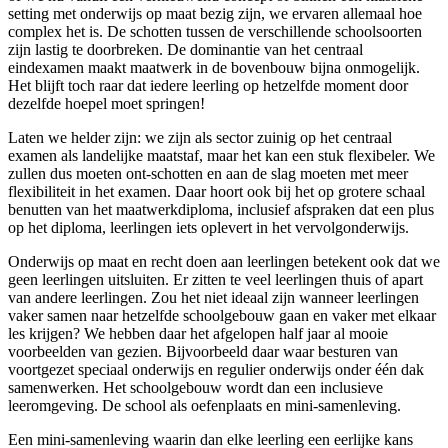
setting met onderwijs op maat bezig zijn, we ervaren allemaal hoe
complex het is. De schotten tussen de verschillende schoolsoorten
zijn lastig te doorbreken. De dominantie van het centraal
eindexamen maakt maatwerk in de bovenbouw bijna onmogelijk.
Het blijft toch raar dat iedere leerling op hetzelfde moment door
dezelfde hoepel moet springen!
Laten we helder zijn: we zijn als sector zuinig op het centraal
examen als landelijke maatstaf, maar het kan een stuk flexibeler. We
zullen dus moeten ont-schotten en aan de slag moeten met meer
flexibiliteit in het examen. Daar hoort ook bij het op grotere schaal
benutten van het maatwerkdiploma, inclusief afspraken dat een plus
op het diploma, leerlingen iets oplevert in het vervolgonderwijs.
Onderwijs op maat en recht doen aan leerlingen betekent ook dat we
geen leerlingen uitsluiten. Er zitten te veel leerlingen thuis of apart
van andere leerlingen. Zou het niet ideaal zijn wanneer leerlingen
vaker samen naar hetzelfde schoolgebouw gaan en vaker met elkaar
les krijgen? We hebben daar het afgelopen half jaar al mooie
voorbeelden van gezien. Bijvoorbeeld daar waar besturen van
voortgezet speciaal onderwijs en regulier onderwijs onder één dak
samenwerken. Het schoolgebouw wordt dan een inclusieve
leeromgeving. De school als oefenplaats en mini-samenleving.
Een mini-samenleving waarin dan elke leerling een eerlijke kans