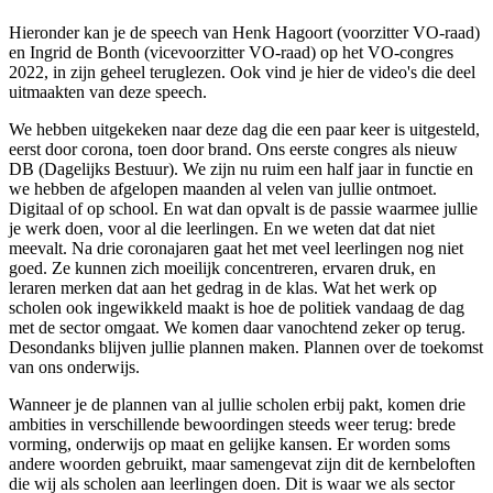
Hieronder kan je de speech van Henk Hagoort (voorzitter VO-raad)
en Ingrid de Bonth (vicevoorzitter VO-raad) op het VO-congres
2022, in zijn geheel teruglezen. Ook vind je hier de video's die deel
uitmaakten van deze speech.
We hebben uitgekeken naar deze dag die een paar keer is uitgesteld,
eerst door corona, toen door brand. Ons eerste congres als nieuw
DB (Dagelijks Bestuur). We zijn nu ruim een half jaar in functie en
we hebben de afgelopen maanden al velen van jullie ontmoet.
Digitaal of op school. En wat dan opvalt is de passie waarmee jullie
je werk doen, voor al die leerlingen. En we weten dat dat niet
meevalt. Na drie coronajaren gaat het met veel leerlingen nog niet
goed. Ze kunnen zich moeilijk concentreren, ervaren druk, en
leraren merken dat aan het gedrag in de klas. Wat het werk op
scholen ook ingewikkeld maakt is hoe de politiek vandaag de dag
met de sector omgaat. We komen daar vanochtend zeker op terug.
Desondanks blijven jullie plannen maken. Plannen over de toekomst
van ons onderwijs.
Wanneer je de plannen van al jullie scholen erbij pakt, komen drie
ambities in verschillende bewoordingen steeds weer terug: brede
vorming, onderwijs op maat en gelijke kansen. Er worden soms
andere woorden gebruikt, maar samengevat zijn dit de kernbeloften
die wij als scholen aan leerlingen doen. Dit is waar we als sector