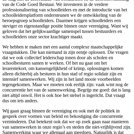
van de Code Goed Bestuur. We investeren in de verdere
professionalisering van schoolleiders en met de introductie van het
schoolleidersplatform ondersteunen we de ontwikkeling van de
beroepsgroep schoolleiders. Daarmee krijgen schoolleiders een
steviger en eigenstandige positie binnen onze vereniging. Want wij
geloven dat het gelijkwaardige samenspel tussen bestuurders en
schoolleiders onze sector krachtiger maakt.
We hebben te maken met een aantal complexe maatschappelijke
vraagstukken. Die kan niemand in zijn eentje oplossen. Die vragen
dat we ook collectief leiderschap tonen door als scholen en
schoolbesturen samen te werken. Of het nu gaat om het
lerarentekort, om kansengelijkheid of krimp, oplossingen komen
alleen dichterbij als besturen in hun stad of regio solidair zijn en
intensief samenwerken. Wij zijn in het land mooie voorbeelden
tegengekomen. Maar we moeten ook eerlijk zijn: vaak wint nog de
concurrentie het van de samenwerking. Begrijp me goed: dat is lang
niet altijd onwil. Het is ook hoe het stelsel is ingericht. Dat vraagt
dus om iets anders.
Wij gaan graag binnen de vereniging en ook met de politiek in
gesprek over vormen van beleid en bekostiging die concurrentie
verminderen. Dat betekent ook dat we op zoek gaan naar manieren
van samenwerken in onze regio’s en steden die niet-vrijblijvend zijn.
Samenwerking waar we allemaal aan meedoen. Natuurlijk is dat