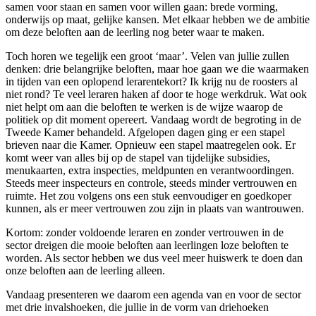
samen voor staan en samen voor willen gaan: brede vorming,
onderwijs op maat, gelijke kansen. Met elkaar hebben we de ambitie
om deze beloften aan de leerling nog beter waar te maken.
Toch horen we tegelijk een groot ‘maar’. Velen van jullie zullen
denken: drie belangrijke beloften, maar hoe gaan we die waarmaken
in tijden van een oplopend lerarentekort? Ik krijg nu de roosters al
niet rond? Te veel leraren haken af door te hoge werkdruk. Wat ook
niet helpt om aan die beloften te werken is de wijze waarop de
politiek op dit moment opereert. Vandaag wordt de begroting in de
Tweede Kamer behandeld. Afgelopen dagen ging er een stapel
brieven naar die Kamer. Opnieuw een stapel maatregelen ook. Er
komt weer van alles bij op de stapel van tijdelijke subsidies,
menukaarten, extra inspecties, meldpunten en verantwoordingen.
Steeds meer inspecteurs en controle, steeds minder vertrouwen en
ruimte. Het zou volgens ons een stuk eenvoudiger en goedkoper
kunnen, als er meer vertrouwen zou zijn in plaats van wantrouwen.
Kortom: zonder voldoende leraren en zonder vertrouwen in de
sector dreigen die mooie beloften aan leerlingen loze beloften te
worden. Als sector hebben we dus veel meer huiswerk te doen dan
onze beloften aan de leerling alleen.
Vandaag presenteren we daarom een agenda van en voor de sector
met drie invalshoeken, die jullie in de vorm van driehoeken