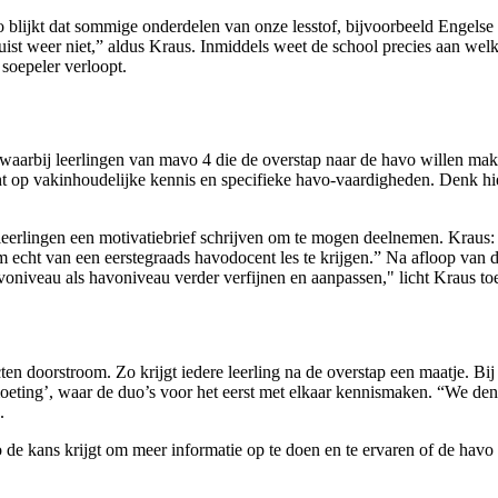
 blijkt dat sommige onderdelen van onze lesstof, bijvoorbeeld Engelse 
ist weer niet,” aldus Kraus. Inmiddels weet de school precies aan welk
soepeler verloopt.
t, waarbij leerlingen van mavo 4 die de overstap naar de havo willen m
 op vakinhoudelijke kennis en specifieke havo-vaardigheden. Denk hie
 leerlingen een motivatiebrief schrijven om te mogen deelnemen. Kraus:
m echt van een eerstegraads havodocent les te krijgen.” Na afloop van 
niveau als havoniveau verder verfijnen en aanpassen," licht Kraus to
cten doorstroom. Zo krijgt iedere leerling na de overstap een maatje. B
moeting’, waar de duo’s voor het eerst met elkaar kennismaken. “We denk
.
zo de kans krijgt om meer informatie op te doen en te ervaren of de havo 