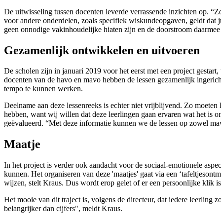
De uitwisseling tussen docenten leverde verrassende inzichten op. “Zo
voor andere onderdelen, zoals specifiek wiskundeopgaven, geldt dat ju
geen onnodige vakinhoudelijke hiaten zijn en de doorstroom daarmee 
Gezamenlijk ontwikkelen en uitvoeren
De scholen zijn in januari 2019 voor het eerst met een project gestar
docenten van de havo en mavo hebben de lessen gezamenlijk ingericht
tempo te kunnen werken.
Deelname aan deze lessenreeks is echter niet vrijblijvend. Zo moeten
hebben, want wij willen dat deze leerlingen gaan ervaren wat het is o
geëvalueerd. “Met deze informatie kunnen we de lessen op zowel mavo
Maatje
In het project is verder ook aandacht voor de sociaal-emotionele aspe
kunnen. Het organiseren van deze 'maatjes' gaat via een ‘tafeltjesont
wijzen, stelt Kraus. Dus wordt erop gelet of er een persoonlijke klik is
Het mooie van dit traject is, volgens de directeur, dat iedere leerling 
belangrijker dan cijfers", meldt Kraus.