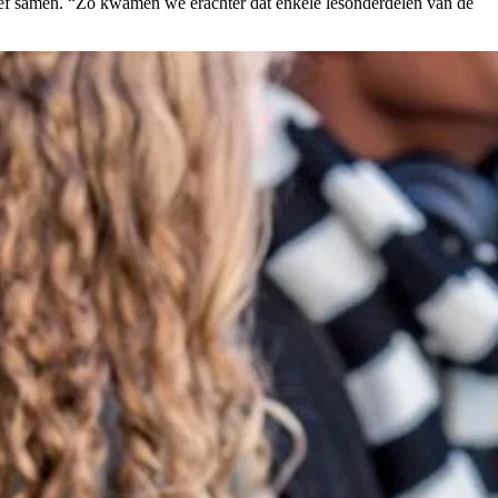
ef samen. “Zo kwamen we erachter dat enkele lesonderdelen van de