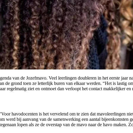
agenda van de Jozefmavo. Veel leerlingen doubleren in het eerste jaar
e grond toen ze letterlijk buren van elkaar werden. “Het is lastig om 
ar regelmatig ziet en ontmoet dan verloopt het contact makkelijker en n
"Voor havodocenten is het vervelend om te zien dat mavoleerlingen nie
aarom werd bij aanvang van de samenwerking een aantal bijeenkomsten 
 tegenaan lopen als ze de overstap van de mavo naar de havo maken. Z