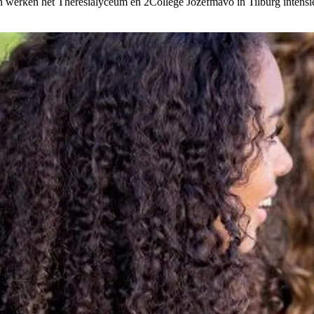
n werken het Theresialyceum en 2College Jozefmavo in Tilburg intensi