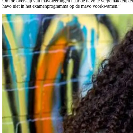
Om de overstap van mavoleerlingen naar de havo te vergemakkelijke
havo niet in het examenprogramma op de mavo voorkwamen.”