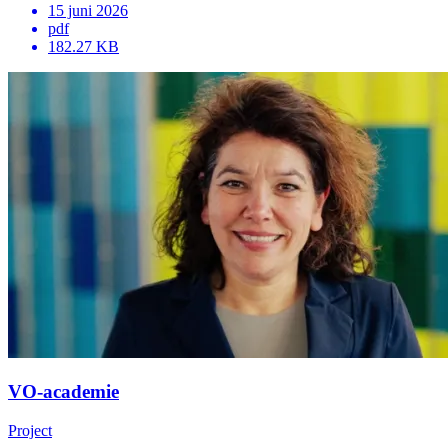
15 juni 2026
pdf
182.27 KB
VO-academie
Project