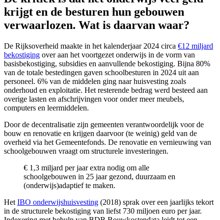
krijgt en de besturen hun gebouwen
verwaarlozen. Wat is daarvan waar?
De Rijksoverheid maakte in het kalenderjaar 2024 circa
€12 miljard
bekostiging
over aan het voortgezet onderwijs in de vorm van
basisbekostiging, subsidies en aanvullende bekostiging. Bijna 80%
van de totale bestedingen gaven schoolbesturen in 2024 uit aan
personeel. 6% van de middelen ging naar huisvesting zoals
onderhoud en exploitatie. Het resterende bedrag werd besteed aan
overige lasten en afschrijvingen voor onder meer meubels,
computers en leermiddelen.
Door de decentralisatie zijn gemeenten verantwoordelijk voor de
bouw en renovatie en krijgen daarvoor (te weinig) geld van de
overheid via het Gemeentefonds. De renovatie en vernieuwing van
schoolgebouwen vraagt om structurele investeringen.
€ 1,3 miljard per jaar extra nodig om alle
schoolgebouwen in 25 jaar gezond, duurzaam en
(onderwijs)adaptief te maken.
Het
IBO onderwijshuisvesting
(2018) sprak over een jaarlijks tekort
in de structurele bekostiging van liefst 730 miljoen euro per jaar.
Indexering met behulp van BDB Bouwkostendata leidt tot een