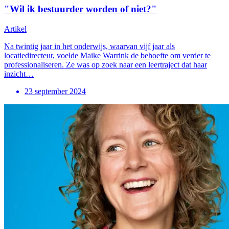
"Wil ik bestuurder worden of niet?"
Artikel
Na twintig jaar in het onderwijs, waarvan vijf jaar als
locatiedirecteur, voelde Maike Warrink de behoefte om verder te
professionaliseren. Ze was op zoek naar een leertraject dat haar
inzicht…
23 september 2024