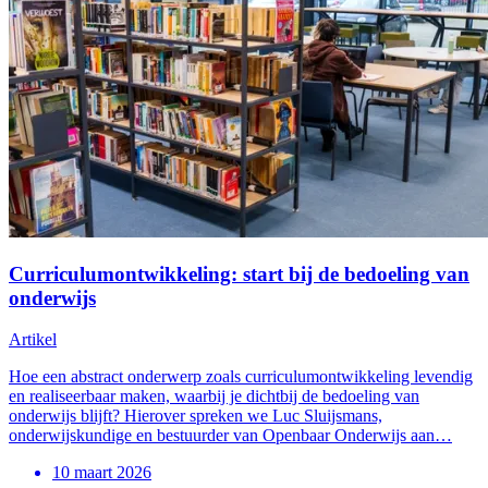
Curriculumontwikkeling: start bij de bedoeling van
onderwijs
Artikel
Hoe een abstract onderwerp zoals curriculumontwikkeling levendig
en realiseerbaar maken, waarbij je dichtbij de bedoeling van
onderwijs blijft? Hierover spreken we Luc Sluijsmans,
onderwijskundige en bestuurder van Openbaar Onderwijs aan…
10 maart 2026