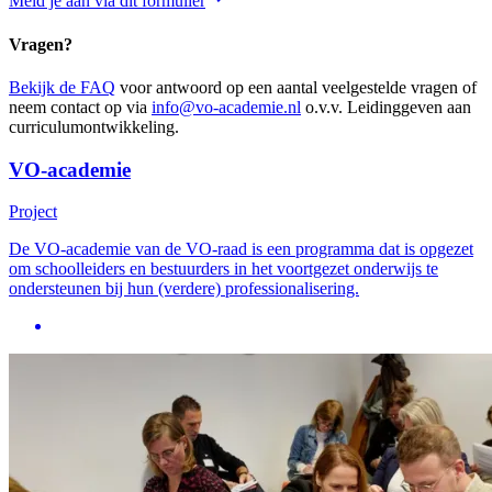
Meld je aan via dit formulier
Vragen?
Bekijk de FAQ
voor antwoord op een aantal veelgestelde vragen of
neem contact op via
info@vo-academie.nl
o.v.v. Leidinggeven aan
curriculumontwikkeling.
VO-academie
Project
De VO-academie van de VO-raad is een programma dat is opgezet
om schoolleiders en bestuurders in het voortgezet onderwijs te
ondersteunen bij hun (verdere) professionalisering.