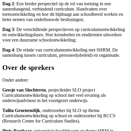
Dag 2
: Een breder perspectief op de rol van toetsing in een
samenhangend, verbindend curriculum. Handvatten over
toetsontwikkeling en hoe dit bijdraagt aan schoolbreed werken en
beter nemen van onderbouwde beslissingen;
Dag 3
: De verschillende perspectieven op curriculumontwikkeling
en ontwikkelingsfases. Hoe kerndoelen en eindtermen uitwerken
voor een duurzame schoolontwikkeling;
Dag 4
: De relatie van curriculumontwikkeling met SHRM. De
samenhang tussen curriculum, personeel(sbeleid) en organisatie.
Over de sprekers
Onder andere:
Geesje van Slochteren
, projectleider SLO project
Curriculumontwikkeling op school met veel ervaring als
onderwijsadviseur in het voortgezet onderwijs.
Talita Groenendijk
, onderzoeker bij SLO op thema
Curriculumontwikkeling op school en onderzoeker bij RCCS
(Research Centre for Curriculum Studies).
Piety Runhaar
, universitair hoofddocent op thema HRM in