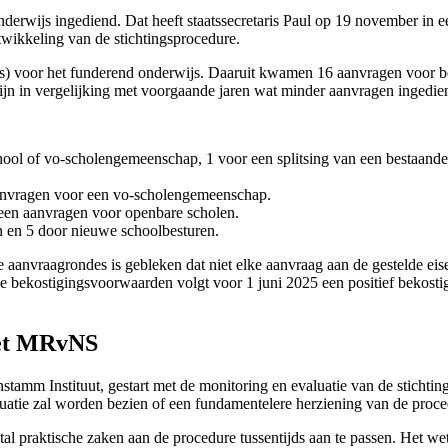
nderwijs ingediend. Dat heeft staatssecretaris Paul op 19 november in e
twikkeling van de stichtingsprocedure.
raties) voor het funderend onderwijs. Daaruit kwamen 16 aanvragen voor 
n in vergelijking met voorgaande jaren wat minder aanvragen ingediend
ool of vo-scholengemeenschap, 1 voor een splitsing van een bestaand
aanvragen voor een vo-scholengemeenschap.
 geen aanvragen voor openbare scholen.
n en 5 door nieuwe schoolbesturen.
anvraagrondes is gebleken dat niet elke aanvraag aan de gestelde eisen
lde bekostigingsvoorwaarden volgt voor 1 juni 2025 een positief bekosti
wet MRvNS
mm Instituut, gestart met de monitoring en evaluatie van de stichtin
uatie zal worden bezien of een fundamentelere herziening van de proce
al praktische zaken aan de procedure tussentijds aan te passen. Het we