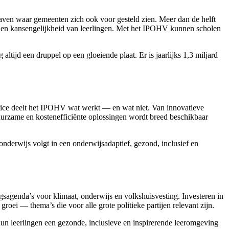
aven waar gemeenten zich ook voor gesteld zien. Meer dan de helft
s en kansengelijkheid van leerlingen. Met het IPOHV kunnen scholen
ltijd een druppel op een gloeiende plaat. Er is jaarlijks 1,3 miljard
ctice deelt het IPOHV wat werkt — en wat niet. Van innovatieve
duurzame en kostenefficiënte oplossingen wordt breed beschikbaar
nderwijs volgt in een onderwijsadaptief, gezond, inclusief en
agenda’s voor klimaat, onderwijs en volkshuisvesting. Investeren in
oei — thema’s die voor alle grote politieke partijen relevant zijn.
un leerlingen een gezonde, inclusieve en inspirerende leeromgeving