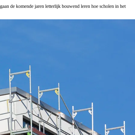
an de komende jaren letterlijk bouwend leren hoe scholen in het