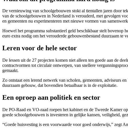
De vernieuwing van schoolgebouwen stokt al tientallen jaren door te
van de schoolgebouwen in Nederland is verouderd, met gevolgen voor
en gemeenten nu experimenteren met nieuwe vormen van samenwerkin
Hoewel het programma substantieel geld beschikbaar stelt bovenop het r
euro extra nodig om het verouderde gebouwenbestand duurzaam te ve
Leren voor de hele sector
De lessen uit de 27 projecten komen niet alleen ten goede aan de de
contractvormen tot circulair ontwerpen, van snellere vergunningsproc
gemaakt.
Zo ontstaat een lerend netwerk van scholen, gemeenten, adviseurs en 
duurzaam gebouw, dat bovendien betaalbaar is in de exploitatie.
Een oproep aan politiek en sector
De PO-Raad en VO-raad roepen het kabinet en de Tweede Kamer op om d
goede schoolgebouwen is investeren in gelijke kansen, veiligheid, gez
“Goede huisvesting is een voorwaarde voor goed onderwijs,” zegt Ann