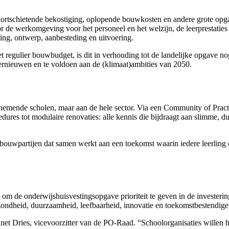
kortschietende bekostiging, oplopende bouwkosten en andere grote opg
 de werkomgeving voor het personeel en het welzijn, de leerprestatie
g, ontwerp, aanbesteding en uitvoering.
egulier bouwbudget, is dit in verhouding tot de landelijke opgave nog a
rnieuwen en te voldoen aan de (klimaat)ambities van 2050.
elnemende scholen, maar aan de hele sector. Via een Community of Pra
edures tot modulaire renovaties: alle kennis die bijdraagt aan slimme, 
bouwpartijen dat samen werkt aan een toekomst waarin iedere leerling o
e onderwijshuisvestingsopgave prioriteit te geven in de investerings
ondheid, duurzaamheid, leefbaarheid, innovatie en toekomstbestendige gr
et Dries, vicevoorzitter van de PO-Raad. “Schoolorganisaties willen h