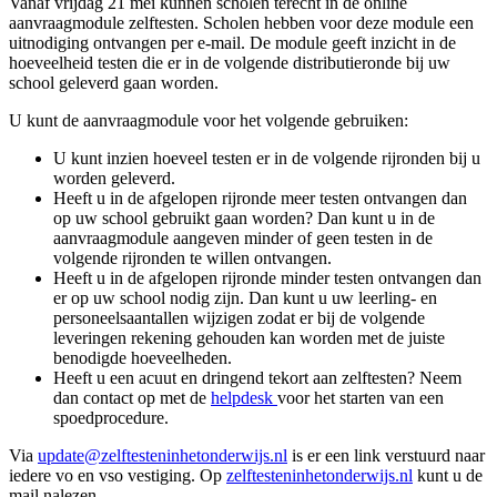
Vanaf vrijdag 21 mei kunnen scholen terecht in de online
aanvraagmodule zelftesten. Scholen hebben voor deze module een
uitnodiging ontvangen per e-mail. De module geeft inzicht in de
hoeveelheid testen die er in de volgende distributieronde bij uw
school geleverd gaan worden.
U kunt de aanvraagmodule voor het volgende gebruiken:
U kunt inzien hoeveel testen er in de volgende rijronden bij u
worden geleverd.
Heeft u in de afgelopen rijronde meer testen ontvangen dan
op uw school gebruikt gaan worden? Dan kunt u in de
aanvraagmodule aangeven minder of geen testen in de
volgende rijronden te willen ontvangen.
Heeft u in de afgelopen rijronde minder testen ontvangen dan
er op uw school nodig zijn. Dan kunt u uw leerling- en
personeelsaantallen wijzigen zodat er bij de volgende
leveringen rekening gehouden kan worden met de juiste
benodigde hoeveelheden.
Heeft u een acuut en dringend tekort aan zelftesten? Neem
dan contact op met de
helpdesk
voor het starten van een
spoedprocedure.
Via
update@zelftesteninhetonderwijs.nl
is er een link verstuurd naar
iedere vo en vso vestiging. Op
zelftesteninhetonderwijs.nl
kunt u de
mail nalezen.