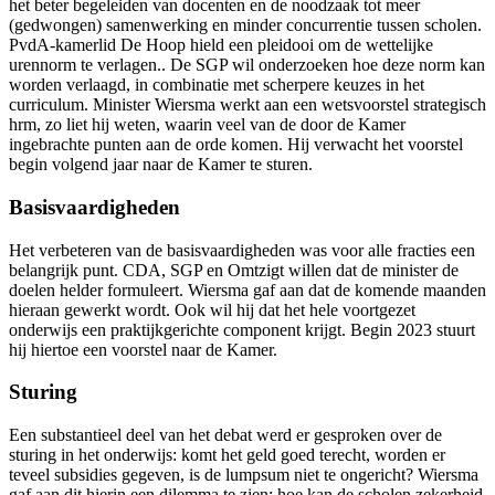
het beter begeleiden van docenten en de noodzaak tot meer
(gedwongen) samenwerking en minder concurrentie tussen scholen.
PvdA-kamerlid De Hoop hield een pleidooi om de wettelijke
urennorm te verlagen.. De SGP wil onderzoeken hoe deze norm kan
worden verlaagd, in combinatie met scherpere keuzes in het
curriculum. Minister Wiersma werkt aan een wetsvoorstel strategisch
hrm, zo liet hij weten, waarin veel van de door de Kamer
ingebrachte punten aan de orde komen. Hij verwacht het voorstel
begin volgend jaar naar de Kamer te sturen.
Basisvaardigheden
Het verbeteren van de basisvaardigheden was voor alle fracties een
belangrijk punt. CDA, SGP en Omtzigt willen dat de minister de
doelen helder formuleert. Wiersma gaf aan dat de komende maanden
hieraan gewerkt wordt. Ook wil hij dat het hele voortgezet
onderwijs een praktijkgerichte component krijgt. Begin 2023 stuurt
hij hiertoe een voorstel naar de Kamer.
Sturing
Een substantieel deel van het debat werd er gesproken over de
sturing in het onderwijs: komt het geld goed terecht, worden er
teveel subsidies gegeven, is de lumpsum niet te ongericht? Wiersma
gaf aan dit hierin een dilemma te zien: hoe kan de scholen zekerheid