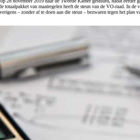
vo op 28 november 2019 naar de Tweede Kamer gestuurd, nadat eerder 
rde totaalpakket van maatregelen heeft de steun van de VO-raad. In de
verigens – zonder af te doen aan die steun – bezwaren tegen het plan v