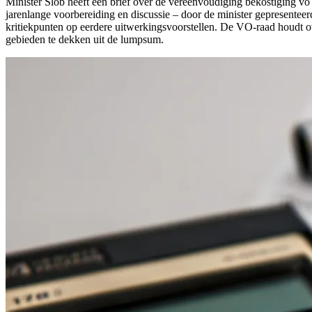
Minister Slob heeft een brief over de vereenvoudiging bekostiging 
jarenlange voorbereiding en discussie – door de minister gepresentee
kritiekpunten op eerdere uitwerkingsvoorstellen. De VO-raad houdt o
gebieden te dekken uit de lumpsum.