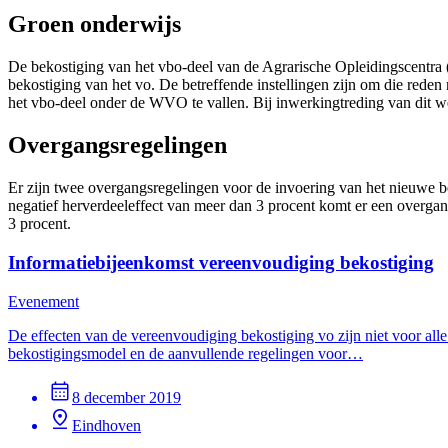
Groen onderwijs
De bekostiging van het vbo-deel van de Agrarische Opleidingscentra 
bekostiging van het vo. De betreffende instellingen zijn om die rede
het vbo-deel onder de WVO te vallen. Bij inwerkingtreding van dit w
Overgangsregelingen
Er zijn twee overgangsregelingen voor de invoering van het nieuwe be
negatief herverdeeleffect van meer dan 3 procent komt er een overgang
3 procent.
Informatiebijeenkomst vereenvoudiging bekostiging
Evenement
De effecten van de vereenvoudiging bekostiging vo zijn niet voor alle
bekostigingsmodel en de aanvullende regelingen voor…
8 december 2019
Eindhoven