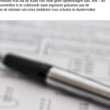
gebleken was dat de Raad van State geen opmerkingen had. Het – na
 voorstellen is in voldoende mate tegemoet gekomen aan de
an de minister om extra middelen voor scholen in dunbevolkte