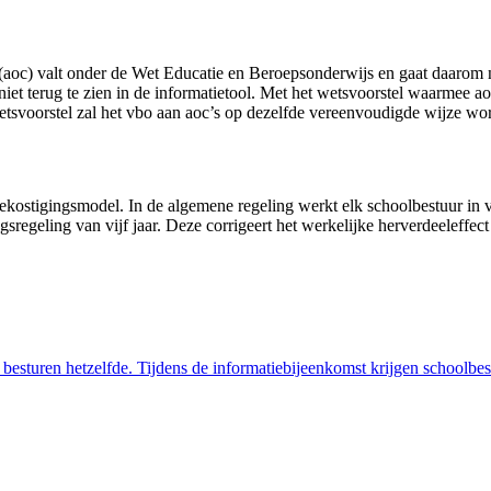
(aoc) valt onder de Wet Educatie en Beroepsonderwijs en gaat daarom 
n niet terug te zien in de informatietool. Met het wetsvoorstel waarm
etsvoorstel zal het vbo aan aoc’s op dezelfde vereenvoudigde wijze wo
kostigingsmodel. In de algemene regeling werkt elk schoolbestuur in vie
sregeling van vijf jaar. Deze corrigeert het werkelijke herverdeeleffect
 besturen hetzelfde. Tijdens de informatiebijeenkomst krijgen schoolbe