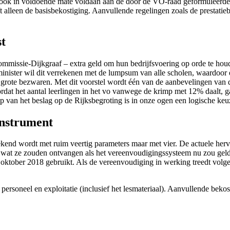
is ook in voldoende mate voldaan aan de door de VO-raad geformuleerd
 alleen de basisbekostiging. Aanvullende regelingen zoals de prestatie
t
mmissie-Dijkgraaf – extra geld om hun bedrijfsvoering op orde te houden.
e minister wil dit verrekenen met de lumpsum van alle scholen, waardoor
n grote bezwaren. Met dit voorstel wordt één van de aanbevelingen van 
rdat het aantal leerlingen in het vo vanwege de krimp met 12% daalt,
p van het beslag op de Rijksbegroting is in onze ogen een logische keu
instrument
kend wordt met ruim veertig parameters maar met vier. De actuele herve
 wat ze zouden ontvangen als het vereenvoudigingssysteem nu zou gel
 oktober 2018 gebruikt. Als de vereenvoudiging in werking treedt volg
 personeel en exploitatie (inclusief het lesmateriaal). Aanvullende bek