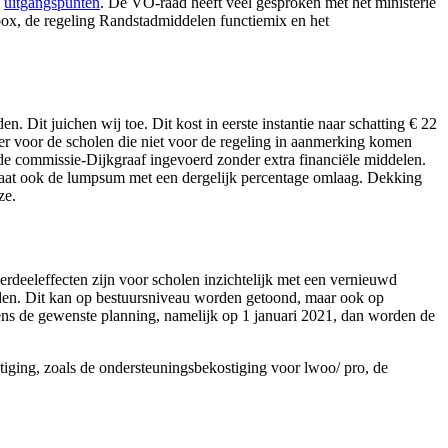
e
uitgangspunten
. De VO-raad heeft veel gesproken met het ministerie
box, de regeling Randstadmiddelen functiemix en het
 Dit juichen wij toe. Dit kost in eerste instantie naar schatting € 22
 er voor de scholen die niet voor de regeling in aanmerking komen
de commissie-Dijkgraaf ingevoerd zonder extra financiële middelen.
 gaat ook de lumpsum met een dergelijk percentage omlaag. Dekking
ze.
rdeeleffecten zijn voor scholen inzichtelijk met een vernieuwd
den. Dit kan op bestuursniveau worden getoond, maar ook op
ens de gewenste planning, namelijk op 1 januari 2021, dan worden de
ostiging, zoals de ondersteuningsbekostiging voor lwoo/ pro, de