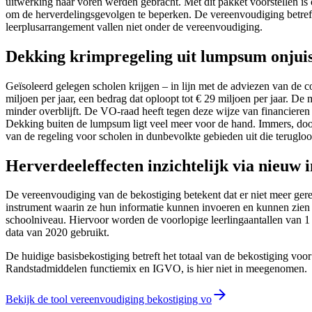
uitwerking naar voren werden gebracht. Met dit pakket voorstellen 
om de herverdelingsgevolgen te beperken. De vereenvoudiging betreft
leerplusarrangement vallen niet onder de vereenvoudiging.
Dekking krimpregeling uit lumpsum onjuis
Geïsoleerd gelegen scholen krijgen – in lijn met de adviezen van de co
miljoen per jaar, een bedrag dat oploopt tot € 29 miljoen per jaar. D
minder overblijft. De VO-raad heeft tegen deze wijze van financiere
Dekking buiten de lumpsum ligt veel meer voor de hand. Immers, doo
van de regeling voor scholen in dunbevolkte gebieden uit die terugloo
Herverdeeleffecten inzichtelijk via nieuw 
De vereenvoudiging van de bekostiging betekent dat er niet meer gere
instrument waarin ze hun informatie kunnen invoeren en kunnen zien
schoolniveau. Hiervoor worden de voorlopige leerlingaantallen van 1
data van 2020 gebruikt.
De huidige basisbekostiging betreft het totaal van de bekostiging voor
Randstadmiddelen functiemix en IGVO, is hier niet in meegenomen.
Bekijk de tool vereenvoudiging bekostiging vo