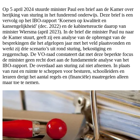
Op 5 april 2024 stuurde minister Paul een brief aan de Kamer over
herijking van sturing in het funderend onderwijs. Deze brief is een
vervolg op het IBO-rapport ‘Koersen op kwaliteit en
kansengelijkheid’ (dec. 2022) en de kabinetsreactie daarop van
minister Wiersma (april 2023). In de brief die minister Paul nu naar
de Kamer stuurt, geeft zij een analyse van de opbrengst van de
besprekingen die het afgelopen jaar met het veld plaatsvonden en
werkt zij drie scenario’s uit rond sturing, bekostiging en
zeggenschap. De VO-raad constateert dat met deze beperkte focus
de minister geen recht doet aan de fundamentele analyse van het
IBO-rapport. De overdaad aan sturing zal niet afnemen. In plaats
van rust en ruimte te scheppen voor besturen, schoolleiders en
leraren dreigt het aantal regels en (financiële) maatregelen alleen
maar toe te nemen.