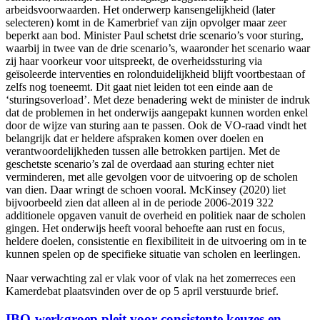
arbeidsvoorwaarden. Het onderwerp kansengelijkheid (later
selecteren) komt in de Kamerbrief van zijn opvolger maar zeer
beperkt aan bod. Minister Paul schetst drie scenario’s voor sturing,
waarbij in twee van de drie scenario’s, waaronder het scenario waar
zij haar voorkeur voor uitspreekt, de overheidssturing via
geïsoleerde interventies en rolonduidelijkheid blijft voortbestaan of
zelfs nog toeneemt. Dit gaat niet leiden tot een einde aan de
‘sturingsoverload’. Met deze benadering wekt de minister de indruk
dat de problemen in het onderwijs aangepakt kunnen worden enkel
door de wijze van sturing aan te passen. Ook de VO-raad vindt het
belangrijk dat er heldere afspraken komen over doelen en
verantwoordelijkheden tussen alle betrokken partijen. Met de
geschetste scenario’s zal de overdaad aan sturing echter niet
verminderen, met alle gevolgen voor de uitvoering op de scholen
van dien. Daar wringt de schoen vooral. McKinsey (2020) liet
bijvoorbeeld zien dat alleen al in de periode 2006-2019 322
additionele opgaven vanuit de overheid en politiek naar de scholen
gingen. Het onderwijs heeft vooral behoefte aan rust en focus,
heldere doelen, consistentie en flexibiliteit in de uitvoering om in te
kunnen spelen op de specifieke situatie van scholen en leerlingen.
Naar verwachting zal er vlak voor of vlak na het zomerreces een
Kamerdebat plaatsvinden over de op 5 april verstuurde brief.
IBO-werkgroep pleit voor consistente keuzes en