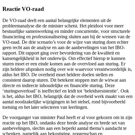
Reactie VO-raad
De VO-raad deelt een aantal belangrijke elementen uit de
probleemanalyse die de minister schetst. Het pleidooi voor meer
bestuurlijke samenwerking en minder concurrentie, voor structurele
financiering en professionalisering sluiten aan bij de wensen van de
VO-raad. De drie scenario’s voor de wijze van sturing doen echter
geen recht aan de analyse en aan de aanbevelingen van het IBO-
rapport. Dit rapport ging over bevordering van de kwaliteit en
kansengelijkheid in het onderwijs. Om effectief hierop te kunnen
sturen moet er een einde komen aan de overvloed aan sturing. Er
zijn heldere afspraken nodig over wie waarvoor verantwoordelijk is,
aldus het IBO. De overheid moet heldere doelen stellen en
consistent daarop sturen. Dit betekent stoppen met de wirwar aan
directe en indirecte inhoudelijke en financiële sturing. Deze
‘sturingsoverload’ is ineffectief en leidt tot ‘beleidsresistentie’. Ook
is het, aldus het IBO, belangrijk dat de overheid werk maakt van een
aantal noodzakelijke wijzigingen in het stelsel, rond bijvoorbeeld
toetsing en het later selecteren van leerlingen.
De voorganger van minister Paul heeft er al voor gekozen om in zijn
reactie op het IBO, ondanks deze brede analyse en brede set van
aanbevelingen, slechts aan een beperkt aantal thema’s aandacht te
schenken, namelijk aan bekostiging, zeggenschap en