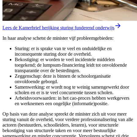
Lees de Kamerbrief herijking sturing funderend onderwijs
In haar analyse schetst de minister vijf probleemgebieden:
Sturing: er is sprake van te veel en onduidelijke en
inconsequente sturing door de overheid.
Bekostiging: er worden te veel incidentele middelen
toegekend; de lumpsum-financiering leidt tot onvoldoende
transparantie over de bestedingen.
Zeggenschap: deze is binnen de schoolorganisatie
onvoldoende geborgd.
Samenwerking: er wordt nog te weinig samengewerkt door
scholen en er is te veel concurrentie tussen scholen.
Arbeidsvoorwaarden: in het cao-proces hebben werkgevers
en werknemers een ongelijke (informatie)positie.
Op basis van deze analyse spreekt de minister zich uit voor meer
sturing vanuit de overheid, voor verdere professionalisering van alle
actoren (bestuurders, schoolleiders, leraren), voor structurele
bekostiging van structurele taken en voor meer bestuurlijke
samenwerking en minder concurrentie. Vervolgens schetst zij drie