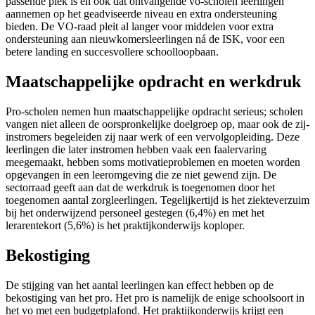
passende plek is en ook dat ontvangende vo-scholen leerlingen
aannemen op het geadviseerde niveau en extra ondersteuning
bieden. De VO-raad pleit al langer voor middelen voor extra
ondersteuning aan nieuwkomersleerlingen ná de ISK, voor een
betere landing en succesvollere schoolloopbaan.
Maatschappelijke opdracht en werkdruk
Pro-scholen nemen hun maatschappelijke opdracht serieus; scholen
vangen niet alleen de oorspronkelijke doelgroep op, maar ook de zij-
instromers begeleiden zij naar werk of een vervolgopleiding. Deze
leerlingen die later instromen hebben vaak een faalervaring
meegemaakt, hebben soms motivatieproblemen en moeten worden
opgevangen in een leeromgeving die ze niet gewend zijn. De
sectorraad geeft aan dat de werkdruk is toegenomen door het
toegenomen aantal zorgleerlingen. Tegelijkertijd is het ziekteverzuim
bij het onderwijzend personeel gestegen (6,4%) en met het
lerarentekort (5,6%) is het praktijkonderwijs koploper.
Bekostiging
De stijging van het aantal leerlingen kan effect hebben op de
bekostiging van het pro. Het pro is namelijk de enige schoolsoort in
het vo met een budgetplafond. Het praktijkonderwijs krijgt een