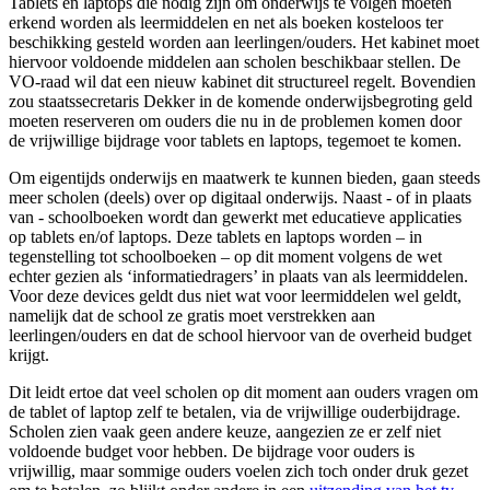
Tablets en laptops die nodig zijn om onderwijs te volgen moeten
erkend worden als leermiddelen en net als boeken kosteloos ter
beschikking gesteld worden aan leerlingen/ouders. Het kabinet moet
hiervoor voldoende middelen aan scholen beschikbaar stellen. De
VO-raad wil dat een nieuw kabinet dit structureel regelt. Bovendien
zou staatssecretaris Dekker in de komende onderwijsbegroting geld
moeten reserveren om ouders die nu in de problemen komen door
de vrijwillige bijdrage voor tablets en laptops, tegemoet te komen.
Om eigentijds onderwijs en maatwerk te kunnen bieden, gaan steeds
meer scholen (deels) over op digitaal onderwijs. Naast - of in plaats
van - schoolboeken wordt dan gewerkt met educatieve applicaties
op tablets en/of laptops. Deze tablets en laptops worden – in
tegenstelling tot schoolboeken – op dit moment volgens de wet
echter gezien als ‘informatiedragers’ in plaats van als leermiddelen.
Voor deze devices geldt dus niet wat voor leermiddelen wel geldt,
namelijk dat de school ze gratis moet verstrekken aan
leerlingen/ouders en dat de school hiervoor van de overheid budget
krijgt.
Dit leidt ertoe dat veel scholen op dit moment aan ouders vragen om
de tablet of laptop zelf te betalen, via de vrijwillige ouderbijdrage.
Scholen zien vaak geen andere keuze, aangezien ze er zelf niet
voldoende budget voor hebben. De bijdrage voor ouders is
vrijwillig, maar sommige ouders voelen zich toch onder druk gezet