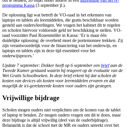
om te betalen, zo blijkt onder andere in een
uitzending van het tv-
programma Kassa
(3 september jl.).
De oplossing ligt wat betreft de VO-raad in het erkennen van
laptops en tablets als leermiddelen, die gratis beschikbaar worden
gesteld aan ouders/leerlingen. We vragen het kabinet dit te regelen
en scholen hiervoor voldoende geld ter beschikking te stellen. VO-
raad voorzitter Paul Rosenmöller in Kassa: ‘Er is maar één
duidelijke oplossing: de overheid moet de portemonnee trekken. Zij
zijn verantwoordelijk voor de financiering van het onderwijs, en
laptops en tablets zijn in deze tijd essentieel voor het
onderwijsproces.’
Update 7 september: Dekker heeft op 6 september een
brief
aan de
Tweede Kamer gestuurd waarin hij reageert op de evaluatie van de
Wet Gratis Schoolboeken. In deze brief erkent hij dat scholen de
kosten van devices als kosten voor leermiddelen ervaren en dat
mogelijk de ict-gerelateerde kosten voor ouders zijn gestegen.
Vrijwillige bijdrage
Scholen mogen ouders niet verplichten om de kosten van de tablet
of laptop te betalen. Ze mogen ouders vragen om dit te doen, maar
deze bijdrage is altijd vrijwillig (deel van de ouderbijdrage).
Belangrijk is dat de school met de MR en ouders spreekt over het