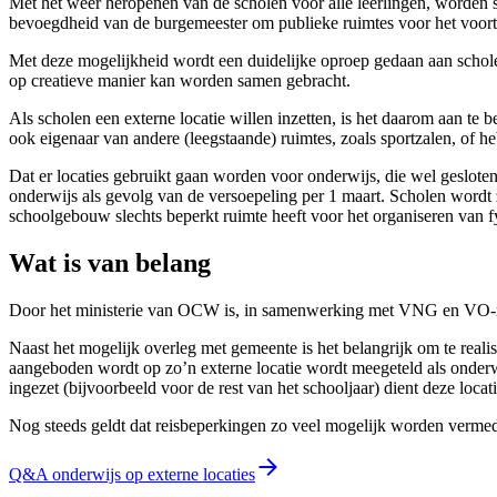
Met het weer heropenen van de scholen voor alle leerlingen, worden 
bevoegdheid van de burgemeester om publieke ruimtes voor het voortge
Met deze mogelijkheid wordt een duidelijke oproep gedaan aan scholen
op creatieve manier kan worden samen gebracht.
Als scholen een externe locatie willen inzetten, is het daarom aan te 
ook eigenaar van andere (leegstaande) ruimtes, zoals sportzalen, of 
Dat er locaties gebruikt gaan worden voor onderwijs, die wel geslote
onderwijs als gevolg van de versoepeling per 1 maart. Scholen wordt z
schoolgebouw slechts beperkt ruimte heeft voor het organiseren van f
Wat is van belang
Door het ministerie van OCW is, in samenwerking met VNG en VO-ra
Naast het mogelijk overleg met gemeente is het belangrijk om te realis
aangeboden wordt op zo’n externe locatie wordt meegeteld als onderwij
ingezet (bijvoorbeeld voor de rest van het schooljaar) dient deze lo
Nog steeds geldt dat reisbeperkingen zo veel mogelijk worden vermede
Q&A onderwijs op externe locaties