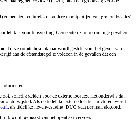
ke wet maatregelen covid-19 (Twm) biedt een grondslag voor de
gemeenten, culturele- en andere marktpartijen van grotere locaties)
twoordelijk is voor huisvesting. Gemeenten zijn in sommige gevallen
 omdat deze ruimte beschikbaar wordt gesteld voor het geven van
rtijd aan de afstandsregel te voldoen in de gevallen dat een
 informeren.
ne ook volledig gelden voor de externe locaties. Het onderwijs dat
onderwijstijd. Als de tijdelijke externe locatie structureel wordt
o.nl
, als tijdelijke nevenvestiging. DUO gaat per mail akkoord.
gebruik wordt gemaakt van het openbaar vervoer.