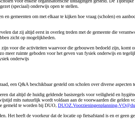
scholen voor enkele organisatorische uitdagingen gesteld. De Tijdelij
zet (speciaal) onderwijs open te stellen.
 en gemeenten om met elkaar te kijken hoe vraag (scholen) en aanbod (
bevelen dat zij altijd eerst in overleg treden met de gemeente die veran
hebben zicht op mogelijkheden.
n zijn voor die activiteiten waarvoor die gebouwen bedoeld zijn, komt
o meer ruimte geboden voor het geven van fysiek onderwijs en tegelijke
ysiek onderwijs
ad, een Q&A beschikbaar gesteld om scholen over diverse aspecten te
eren dat altijd de huidig geldende basisregels voor veiligheid en hygië
stijd mits natuurlijk wordt voldaan aan de voorwaarden die gelden voor 
catie gemeld te worden bij DUO,
DUOZ.Voorzieningenplanning-VO@du
n. Het heeft de voorkeur dat de locatie op fietsafstand is en er geen 