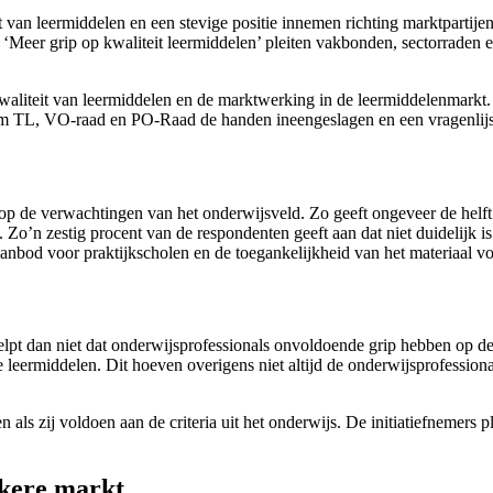
n leermiddelen en een stevige positie innemen richting marktpartijen, d
‘Meer grip op kwaliteit leermiddelen’ pleiten vakbonden, sectorraden e
 kwaliteit van leermiddelen en de marktwerking in de leermiddelenmar
 TL, VO-raad en PO-Raad de handen ineengeslagen en een vragenlijst
p de verwachtingen van het onderwijsveld. Zo geeft ongeveer de helft 
 Zo’n zestig procent van de respondenten geeft aan dat niet duidelijk 
 aanbod voor praktijkscholen en de toegankelijkheid van het materiaal v
helpt dan niet dat onderwijsprofessionals onvoldoende grip hebben op de
 leermiddelen. Dit hoeven overigens niet altijd de onderwijsprofessional
s zij voldoen aan de criteria uit het onderwijs. De initiatiefnemers ple
jkere markt