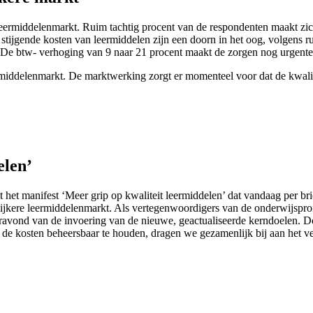
eermiddelenmarkt. Ruim tachtig procent van de respondenten maakt zich
stijgende kosten van leermiddelen zijn een doorn in het oog, volgens r
e btw- verhoging van 9 naar 21 procent maakt de zorgen nog urgente
leermiddelenmarkt. De marktwerking zorgt er momenteel voor dat de kwa
elen’
 het manifest ‘Meer grip op kwaliteit leermiddelen’ dat vandaag per b
erlijkere leermiddelenmarkt. Als vertegenwoordigers van de onderwijspr
oravond van de invoering van de nieuwe, geactualiseerde kerndoelen. Do
en de kosten beheersbaar te houden, dragen we gezamenlijk bij aan het v