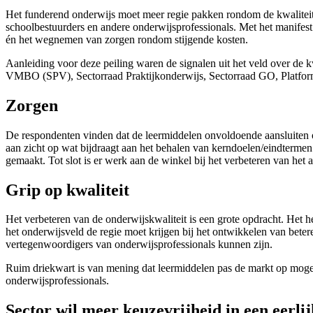
Het funderend onderwijs moet meer regie pakken rondom de kwaliteit va
schoolbestuurders en andere onderwijsprofessionals. Met het manifest 
én het wegnemen van zorgen rondom stijgende kosten.
Aanleiding voor deze peiling waren de signalen uit het veld over de
VMBO (SPV), Sectorraad Praktijkonderwijs, Sectorraad GO, Platform
Zorgen
De respondenten vinden dat de leermiddelen onvoldoende aansluiten o
aan zicht op wat bijdraagt aan het behalen van kerndoelen/eindtermen.
gemaakt. Tot slot is er werk aan de winkel bij het verbeteren van het
Grip op kwaliteit
Het verbeteren van de onderwijskwaliteit is een grote opdracht. Het 
het onderwijsveld de regie moet krijgen bij het ontwikkelen van betere
vertegenwoordigers van onderwijsprofessionals kunnen zijn.
Ruim driekwart is van mening dat leermiddelen pas de markt op mogen al
onderwijsprofessionals.
Sector wil meer keuzevrijheid in een eerli