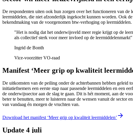
De respondenten uiten ook hun zorgen over het functioneren van de l
leermiddelen, die niet afzonderlijk ingekocht kunnen worden. Ook de 
bekendmaking van de voorgenomen btw-verhoging op leermiddelen. D
"Het is nodig dat het onderwijsveld meer regie krijgt op de 
als collectief sterk voor meer invloed op de leermiddelenmarkt"
Ingrid de Bonth
Vice-voorzitter VO-raad
Manifest ‘Meer grip op kwaliteit leermidd
De uitkomsten van de peiling onder de achterbannen hebben geleid tot
initiatiefnemers een eerste stap naar passende leermiddelen en een e
de onderwijssector aan de slag te gaan. Dit is hét moment, aan de vo
beter te benutten, meer te luisteren naar de wensen vanuit de sector 
van vandaag én morgen de vruchten van.
​Download het manifest ‘Meer grip op kwaliteit leermiddelen’
Update 4 juli