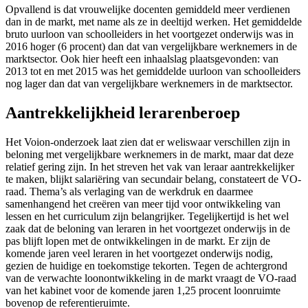
Opvallend is dat vrouwelijke docenten gemiddeld meer verdienen
dan in de markt, met name als ze in deeltijd werken. Het gemiddelde
bruto uurloon van schoolleiders in het voortgezet onderwijs was in
2016 hoger (6 procent) dan dat van vergelijkbare werknemers in de
marktsector. Ook hier heeft een inhaalslag plaatsgevonden: van
2013 tot en met 2015 was het gemiddelde uurloon van schoolleiders
nog lager dan dat van vergelijkbare werknemers in de marktsector.
Aantrekkelijkheid lerarenberoep
Het Voion-onderzoek laat zien dat er weliswaar verschillen zijn in
beloning met vergelijkbare werknemers in de markt, maar dat deze
relatief gering zijn. In het streven het vak van leraar aantrekkelijker
te maken, blijkt salariëring van secundair belang, constateert de VO-
raad. Thema’s als verlaging van de werkdruk en daarmee
samenhangend het creëren van meer tijd voor ontwikkeling van
lessen en het curriculum zijn belangrijker. Tegelijkertijd is het wel
zaak dat de beloning van leraren in het voortgezet onderwijs in de
pas blijft lopen met de ontwikkelingen in de markt. Er zijn de
komende jaren veel leraren in het voortgezet onderwijs nodig,
gezien de huidige en toekomstige tekorten. Tegen de achtergrond
van de verwachte loonontwikkeling in de markt vraagt de VO-raad
van het kabinet voor de komende jaren 1,25 procent loonruimte
bovenop de referentieruimte.