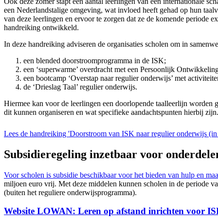
Ook deze zomer stapt een aantal leerlingen van een internationale sc
een Nederlandstalige omgeving, wat invloed heeft gehad op hun taalv
van deze leerlingen en ervoor te zorgen dat ze de komende periode e
handreiking ontwikkeld.
In deze handreiking adviseren de organisaties scholen om in samenwer
een blended doorstroomprogramma in de ISK;
een ‘superwarme’ overdracht met een Persoonlijk Ontwikkel
een bootcamp ‘Overstap naar regulier onderwijs’ met activiteit
de ‘Drieslag Taal’ regulier onderwijs.
Hiermee kan voor de leerlingen een doorlopende taalleerlijn worden ge
dit kunnen organiseren en wat specifieke aandachtspunten hierbij zijn
Lees de handreiking 'Doorstroom van ISK naar regulier onderwijs (in 
Subsidieregeling inzetbaar voor onderdel
Voor scholen is subsidie beschikbaar voor het bieden van hulp en ma
miljoen euro vrij. Met deze middelen kunnen scholen in de periode 
(buiten het reguliere onderwijsprogramma).
Website LOWAN: Leren op afstand inrichten voor ISK