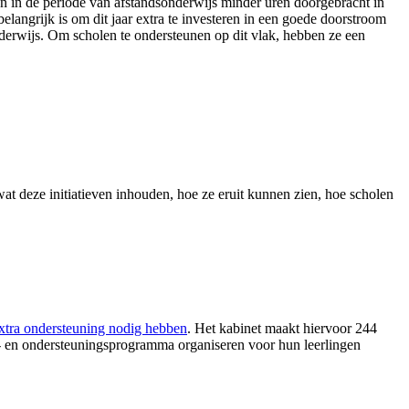
en in de periode van afstandsonderwijs minder uren doorgebracht in
ngrijk is om dit jaar extra te investeren in een goede doorstroom
derwijs. Om scholen te ondersteunen op dit vlak, hebben ze een
at deze initiatieven inhouden, hoe ze eruit kunnen zien, hoe scholen
extra ondersteuning nodig hebben
. Het kabinet maakt hiervoor 244
l- en ondersteuningsprogramma organiseren voor hun leerlingen