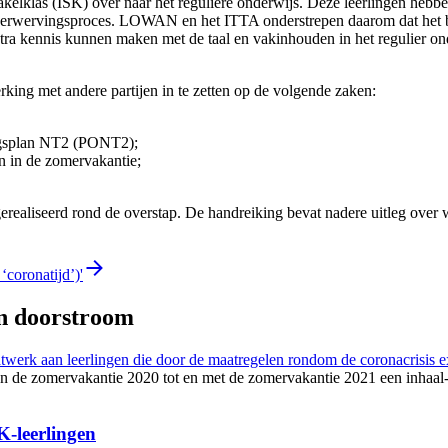
hakelklas (ISK) over naar het reguliere onderwijs. Deze leerlingen hebb
erwervingsproces. LOWAN en het ITTA onderstrepen daarom dat het bela
xtra kennis kunnen maken met de taal en vakinhouden in het regulier on
king met andere partijen in te zetten op de volgende zaken:
ingsplan NT2 (PONT2);
en in de zomervakantie;
realiseerd rond de overstap. De handreiking bevat nadere uitleg over w
.
‘coronatijd’)'
en doorstroom
atwerk aan leerlingen die door de maatregelen rondom de coronacrisis 
van de zomervakantie 2020 tot en met de zomervakantie 2021 een inhaa
-leerlingen