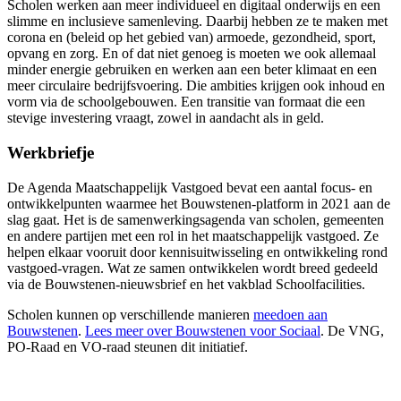
Scholen werken aan meer individueel en digitaal onderwijs en een
slimme en inclusieve samenleving. Daarbij hebben ze te maken met
corona en (beleid op het gebied van) armoede, gezondheid, sport,
opvang en zorg. En of dat niet genoeg is moeten we ook allemaal
minder energie gebruiken en werken aan een beter klimaat en een
meer circulaire bedrijfsvoering. Die ambities krijgen ook inhoud en
vorm via de schoolgebouwen. Een transitie van formaat die een
stevige investering vraagt, zowel in aandacht als in geld.
Werkbriefje
De Agenda Maatschappelijk Vastgoed bevat een aantal focus- en
ontwikkelpunten waarmee het Bouwstenen-platform in 2021 aan de
slag gaat. Het is de samenwerkingsagenda van scholen, gemeenten
en andere partijen met een rol in het maatschappelijk vastgoed. Ze
helpen elkaar vooruit door kennisuitwisseling en ontwikkeling rond
vastgoed-vragen. Wat ze samen ontwikkelen wordt breed gedeeld
via de Bouwstenen-nieuwsbrief en het vakblad Schoolfacilities.
Scholen kunnen op verschillende manieren
meedoen aan
Bouwstenen
.
Lees meer over Bouwstenen voor Sociaal
. De VNG,
PO-Raad en VO-raad steunen dit initiatief.