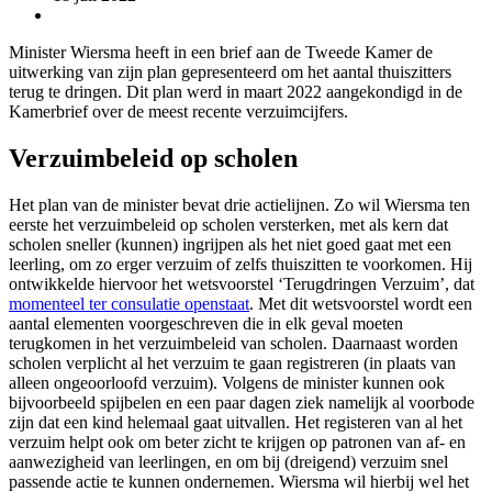
Minister Wiersma heeft in een brief aan de Tweede Kamer de
uitwerking van zijn plan gepresenteerd om het aantal thuiszitters
terug te dringen. Dit plan werd in maart 2022 aangekondigd in de
Kamerbrief over de meest recente verzuimcijfers.
Verzuimbeleid op scholen
Het plan van de minister bevat drie actielijnen. Zo wil Wiersma ten
eerste het verzuimbeleid op scholen versterken, met als kern dat
scholen sneller (kunnen) ingrijpen als het niet goed gaat met een
leerling, om zo erger verzuim of zelfs thuiszitten te voorkomen. Hij
ontwikkelde hiervoor het wetsvoorstel ‘Terugdringen Verzuim’, dat
momenteel ter consulatie openstaat
. Met dit wetsvoorstel wordt een
aantal elementen voorgeschreven die in elk geval moeten
terugkomen in het verzuimbeleid van scholen. Daarnaast worden
scholen verplicht al het verzuim te gaan registreren (in plaats van
alleen ongeoorloofd verzuim). Volgens de minister kunnen ook
bijvoorbeeld spijbelen en een paar dagen ziek namelijk al voorbode
zijn dat een kind helemaal gaat uitvallen. Het registeren van al het
verzuim helpt ook om beter zicht te krijgen op patronen van af- en
aanwezigheid van leerlingen, en om bij (dreigend) verzuim snel
passende actie te kunnen ondernemen. Wiersma wil hierbij wel het