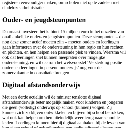
registeren eenvoudiger maken, om scholen niet op te zadelen met
eindeloze administratie.
Ouder- en jeugdsteunpunten
Daarnaast investeert het kabinet 15 miljoen euro in het opzetten van
onafhankelijke ouder- en jeugdsteunpunten. Deze steunpunten – die
nog deze zomer actief moeten zijn – moeten ouders en leerlingen
gaan informeren over de ondersteuning in hun regio en hun rechten
en plichten, en hen helpen een passende plek te vinden. Wiersma wil
ook dat leerlingen snel kunnen meepraten over mogelijke
ondersteuning, en wil daarom het wetsvoorstel ‘Versterking positie
ouders en leerlingen in passend onderwijs’ nog voor de
zomervakantie in consultatie brengen.
Digitaal afstandsonderwijs
Met een derde actielijn wil de minister tenslotte digitaal
afstandsonderwijs beter mogelijk maken voor kinderen en jongeren
die geen (volledig) onderwijs op school (kunnen) volgen. Zij
kunnen zich zo blijven ontwikkelen en blijven bij school betrokken,
wat ook kan helpen om hen uiteindelijk weer terug naar school te
leiden. Leerlingen kunnen hierbij digitaal aanhaken bij de lessen van
hun eigen school of gebruikmaken van gedigitaliseerde lessen van