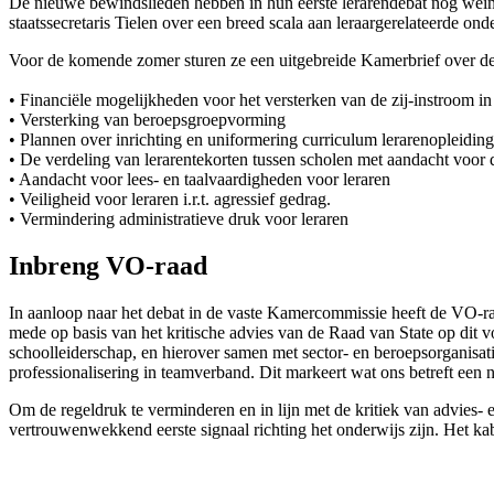
De nieuwe bewindslieden hebben in hun eerste lerarendebat nog wein
staatssecretaris Tielen over een breed scala aan leraargerelateerde on
Voor de komende zomer sturen ze een uitgebreide Kamerbrief over de v
• Financiële mogelijkheden voor het versterken van de zij-instroom in
• Versterking van beroepsgroepvorming
• Plannen over inrichting en uniformering curriculum lerarenopleidin
• De verdeling van lerarentekorten tussen scholen met aandacht voor 
• Aandacht voor lees- en taalvaardigheden voor leraren
• Veiligheid voor leraren i.r.t. agressief gedrag.
• Vermindering administratieve druk voor leraren
Inbreng VO-raad
In aanloop naar het debat in de vaste Kamercommissie heeft de VO-
mede op basis van het kritische advies van de Raad van State op di
schoolleiderschap, en hierover samen met sector- en beroepsorganisat
professionalisering in teamverband. Dit markeert wat ons betreft een n
Om de regeldruk te verminderen en in lijn met de kritiek van advies-
vertrouwenwekkend eerste signaal richting het onderwijs zijn. Het ka