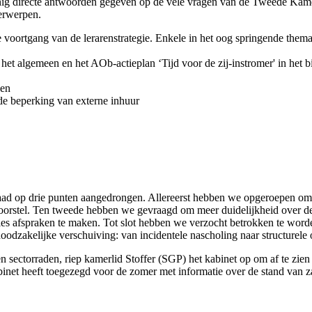
ig directe antwoorden gegeven op de vele vragen van de Tweede Kamer
derwerpen.
oortgang van de lerarenstrategie. Enkele in het oog springende thema's
 het algemeen en het AOb-actieplan ‘Tijd voor de zij-instromer' in het b
gen
de beperking van externe inhuur
raad op drie punten aangedrongen. Allereerst hebben we opgeroepen o
t voorstel. Ten tweede hebben we gevraagd om meer duidelijkheid over
ies afspraken te maken. Tot slot hebben we verzocht betrokken te word
oodzakelijke verschuiving: van incidentele nascholing naar structurele 
 en sectorraden, riep kamerlid Stoffer (SGP) het kabinet op om af te z
binet heeft toegezegd voor de zomer met informatie over de stand van 