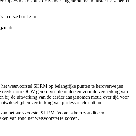
. Op 25 maart sprak de Kamer uitgebreid met minister Letschert en
 in deze brief zijn:
ijzonder
m het wetsvoorstel SHRM op belangrijke punten te heroverwegen,
 de reeds door OCW gereserveerde middelen voor de versterking van
en bij de uitwerking van de eerder aangenomen motie over tijd voor
ontwikkeltijd en versterking van professionele cultuur.
ien van het wetsvoorstel SHRM. Volgens hem zou dit een
zaken van rond het wetsvoorstel te komen.