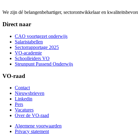
We zijn dé belangenbehartiger, sectorontwikkelaar en kwaliteitsbevo
Direct naar
CAO voortgezet onderwijs
Salaristabellen
Sectorrapportage 2025
VO-academie
Schoolleiders VO
Steunpunt Passend Onderwijs
VO-raad
Contact
Nieuwsbrieven
Linkedin
Pers
Vacatures
Over de VO-raad
Algemene voorwaarden
Privacy statement