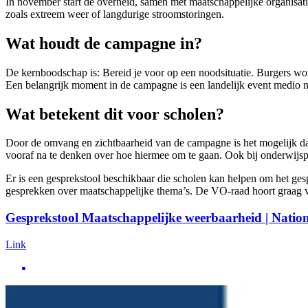
In november start de overheid, samen met maatschappelijke organisati
zoals extreem weer of langdurige stroomstoringen.
Wat houdt de campagne in?
De kernboodschap is: Bereid je voor op een noodsituatie. Burgers w
Een belangrijk moment in de campagne is een landelijk event medio n
Wat betekent dit voor scholen?
Door de omvang en zichtbaarheid van de campagne is het mogelijk da
vooraf na te denken over hoe hiermee om te gaan. Ook bij onderwijsp
Er is een gesprekstool beschikbaar die scholen kan helpen om het ge
gesprekken over maatschappelijke thema’s. De VO-raad hoort graag v
Gesprekstool Maatschappelijke weerbaarheid | Nation
Link