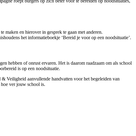
agne roept burgers op zich beter voor te bereiden op noodsituaties,
te maken en hierover in gesprek te gaan met anderen.
houdens het informatieboekje ‘Bereid je voor op een noodsituatie’.
gen hebben of onrust ervaren. Het is daarom raadzaam om als school
rbereid is op een noodsituatie.
l & Veiligheid aanvullende handvatten voor het begeleiden van
hoe ver jouw school is.