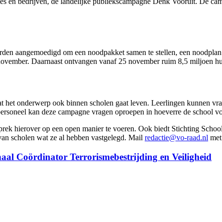
es en bedrijven, de landelijke publiekscampagne Denk Vooruit. De camp
orden aangemoedigd om een noodpakket samen te stellen, een noodplan 
ovember. Daarnaast ontvangen vanaf 25 november ruim 8,5 miljoen huis
t het onderwerp ook binnen scholen gaat leven. Leerlingen kunnen vra
ersoneel kan deze campagne vragen oproepen in hoeverre de school voo
sprek hierover op een open manier te voeren. Ook biedt Stichting Schoo
an scholen wat ze al hebben vastgelegd. Mail
redactie@vo-raad.nl
met 
aal Coördinator Terrorismebestrijding en Veiligheid