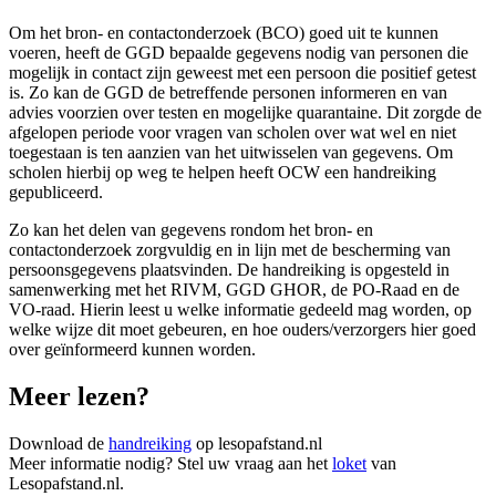
Om het bron- en contactonderzoek (BCO) goed uit te kunnen
voeren, heeft de GGD bepaalde gegevens nodig van personen die
mogelijk in contact zijn geweest met een persoon die positief getest
is. Zo kan de GGD de betreffende personen informeren en van
advies voorzien over testen en mogelijke quarantaine. Dit zorgde de
afgelopen periode voor vragen van scholen over wat wel en niet
toegestaan is ten aanzien van het uitwisselen van gegevens. Om
scholen hierbij op weg te helpen heeft OCW een handreiking
gepubliceerd.
Zo kan het delen van gegevens rondom het bron- en
contactonderzoek zorgvuldig en in lijn met de bescherming van
persoonsgegevens plaatsvinden. De handreiking is opgesteld in
samenwerking met het RIVM, GGD GHOR, de PO-Raad en de
VO-raad. Hierin leest u welke informatie gedeeld mag worden, op
welke wijze dit moet gebeuren, en hoe ouders/verzorgers hier goed
over geïnformeerd kunnen worden.
Meer lezen?
Download de
handreiking
op lesopafstand.nl
Meer informatie nodig? Stel uw vraag aan het
loket
van
Lesopafstand.nl.