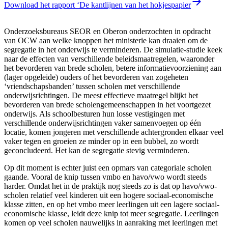
Download het rapport ‘De kantlijnen van het hokjespapier
Onderzoeksbureaus SEOR en Oberon onderzochten in opdracht
van OCW aan welke knoppen het ministerie kan draaien om de
segregatie in het onderwijs te verminderen. De simulatie-studie keek
naar de effecten van verschillende beleidsmaatregelen, waaronder
het bevorderen van brede scholen, betere informatievoorziening aan
(lager opgeleide) ouders of het bevorderen van zogeheten
‘vriendschapsbanden’ tussen scholen met verschillende
onderwijsrichtingen. De meest effectieve maatregel blijkt het
bevorderen van brede scholengemeenschappen in het voortgezet
onderwijs. Als schoolbesturen hun losse vestigingen met
verschillende onderwijsrichtingen vaker samenvoegen op één
locatie, komen jongeren met verschillende achtergronden elkaar veel
vaker tegen en groeien ze minder op in een bubbel, zo wordt
geconcludeerd. Het kan de segregatie stevig verminderen.
Op dit moment is echter juist een opmars van categoriale scholen
gaande. Vooral de knip tussen vmbo en havo/vwo wordt steeds
harder. Omdat het in de praktijk nog steeds zo is dat op havo/vwo-
scholen relatief veel kinderen uit een hogere sociaal-economische
klasse zitten, en op het vmbo meer leerlingen uit een lagere sociaal-
economische klasse, leidt deze knip tot meer segregatie. Leerlingen
komen op veel scholen nauwelijks in aanraking met leerlingen met