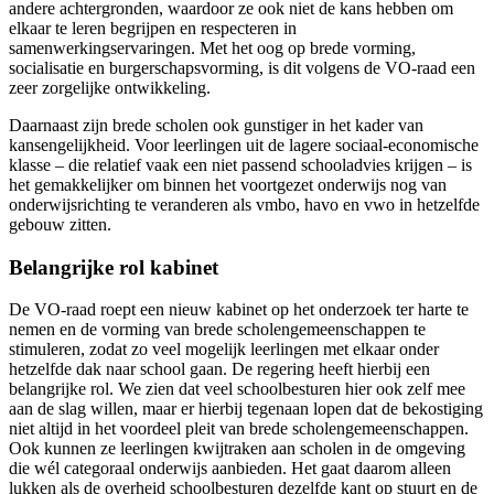
andere achtergronden, waardoor ze ook niet de kans hebben om
elkaar te leren begrijpen en respecteren in
samenwerkingservaringen. Met het oog op brede vorming,
socialisatie en burgerschapsvorming, is dit volgens de VO-raad een
zeer zorgelijke ontwikkeling.
Daarnaast zijn brede scholen ook gunstiger in het kader van
kansengelijkheid. Voor leerlingen uit de lagere sociaal-economische
klasse – die relatief vaak een niet passend schooladvies krijgen – is
het gemakkelijker om binnen het voortgezet onderwijs nog van
onderwijsrichting te veranderen als vmbo, havo en vwo in hetzelfde
gebouw zitten.
Belangrijke rol kabinet
De VO-raad roept een nieuw kabinet op het onderzoek ter harte te
nemen en de vorming van brede scholengemeenschappen te
stimuleren, zodat zo veel mogelijk leerlingen met elkaar onder
hetzelfde dak naar school gaan. De regering heeft hierbij een
belangrijke rol. We zien dat veel schoolbesturen hier ook zelf mee
aan de slag willen, maar er hierbij tegenaan lopen dat de bekostiging
niet altijd in het voordeel pleit van brede scholengemeenschappen.
Ook kunnen ze leerlingen kwijtraken aan scholen in de omgeving
die wél categoraal onderwijs aanbieden. Het gaat daarom alleen
lukken als de overheid schoolbesturen dezelfde kant op stuurt en de