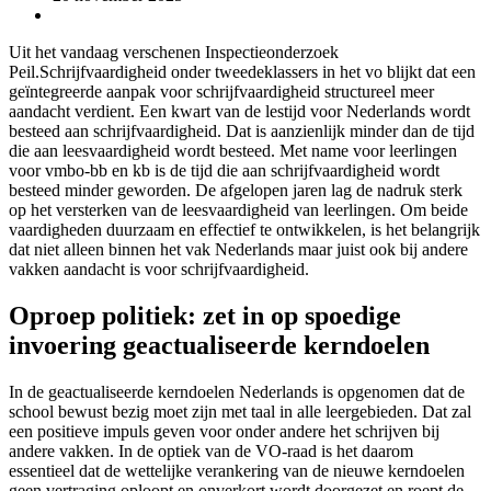
Uit het vandaag verschenen Inspectieonderzoek
Peil.Schrijfvaardigheid onder tweedeklassers in het vo blijkt dat een
geïntegreerde aanpak voor schrijfvaardigheid structureel meer
aandacht verdient. Een kwart van de lestijd voor Nederlands wordt
besteed aan schrijfvaardigheid. Dat is aanzienlijk minder dan de tijd
die aan leesvaardigheid wordt besteed. Met name voor leerlingen
voor vmbo-bb en kb is de tijd die aan schrijfvaardigheid wordt
besteed minder geworden. De afgelopen jaren lag de nadruk sterk
op het versterken van de leesvaardigheid van leerlingen. Om beide
vaardigheden duurzaam en effectief te ontwikkelen, is het belangrijk
dat niet alleen binnen het vak Nederlands maar juist ook bij andere
vakken aandacht is voor schrijfvaardigheid.
Oproep politiek: zet in op spoedige
invoering geactualiseerde kerndoelen
In de geactualiseerde kerndoelen Nederlands is opgenomen dat de
school bewust bezig moet zijn met taal in alle leergebieden. Dat zal
een positieve impuls geven voor onder andere het schrijven bij
andere vakken. In de optiek van de VO-raad is het daarom
essentieel dat de wettelijke verankering van de nieuwe kerndoelen
geen vertraging oploopt en onverkort wordt doorgezet en roept de