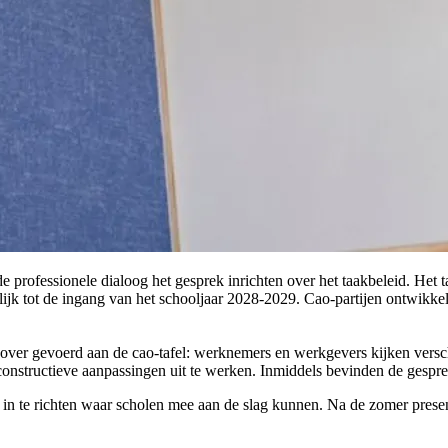
de professionele dialoog het gesprek inrichten over het taakbeleid. He
terlijk tot de ingang van het schooljaar 2028-2029. Cao-partijen ontwikk
over gevoerd aan de cao-tafel: werknemers en werkgevers kijken versch
onstructieve aanpassingen uit te werken. Inmiddels bevinden de gespre
s in te richten waar scholen mee aan de slag kunnen. Na de zomer pres