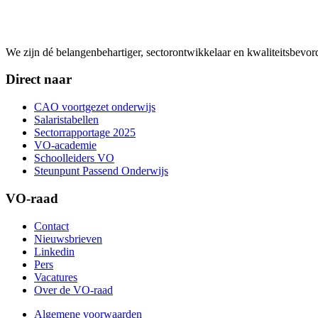
We zijn dé belangenbehartiger, sectorontwikkelaar en kwaliteitsbevo
Direct naar
CAO voortgezet onderwijs
Salaristabellen
Sectorrapportage 2025
VO-academie
Schoolleiders VO
Steunpunt Passend Onderwijs
VO-raad
Contact
Nieuwsbrieven
Linkedin
Pers
Vacatures
Over de VO-raad
Algemene voorwaarden