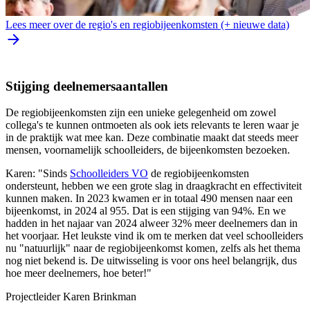
Lees meer over de regio's en regiobijeenkomsten (+ nieuwe data)
Stijging deelnemersaantallen
De regiobijeenkomsten zijn een unieke gelegenheid om zowel
collega's te kunnen ontmoeten als ook iets relevants te leren waar je
in de praktijk wat mee kan. Deze combinatie maakt dat steeds meer
mensen, voornamelijk schoolleiders, de bijeenkomsten bezoeken.
Karen: "Sinds
Schoolleiders VO
de regiobijeenkomsten
ondersteunt, hebben we een grote slag in draagkracht en effectiviteit
kunnen maken. In 2023 kwamen er in totaal 490 mensen naar een
bijeenkomst, in 2024 al 955. Dat is een stijging van 94%. En we
hadden in het najaar van 2024 alweer 32% meer deelnemers dan in
het voorjaar. Het leukste vind ik om te merken dat veel schoolleiders
nu "natuurlijk" naar de regiobijeenkomst komen, zelfs als het thema
nog niet bekend is. De uitwisseling is voor ons heel belangrijk, dus
hoe meer deelnemers, hoe beter!"
Projectleider Karen Brinkman