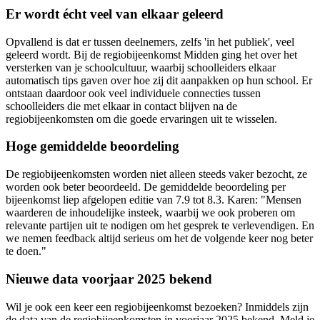
Er wordt écht veel van elkaar geleerd
Opvallend is dat er tussen deelnemers, zelfs 'in het publiek', veel
geleerd wordt. Bij de regiobijeenkomst Midden ging het over het
versterken van je schoolcultuur, waarbij schoolleiders elkaar
automatisch tips gaven over hoe zij dit aanpakken op hun school. Er
ontstaan daardoor ook veel individuele connecties tussen
schoolleiders die met elkaar in contact blijven na de
regiobijeenkomsten om die goede ervaringen uit te wisselen.
Hoge gemiddelde beoordeling
De regiobijeenkomsten worden niet alleen steeds vaker bezocht, ze
worden ook beter beoordeeld. De gemiddelde beoordeling per
bijeenkomst liep afgelopen editie van 7.9 tot 8.3. Karen: "Mensen
waarderen de inhoudelijke insteek, waarbij we ook proberen om
relevante partijen uit te nodigen om het gesprek te verlevendigen. En
we nemen feedback altijd serieus om het de volgende keer nog beter
te doen."
Nieuwe data voorjaar 2025 bekend
Wil je ook een keer een regiobijeenkomst bezoeken? Inmiddels zijn
de data van de regiobijeenkomsten in voorjaar 2025 bekend. Meld je