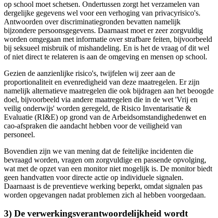
op school moet schetsen. Ondertussen zorgt het verzamelen van
dergelijke gegevens wel voor een verhoging van privacyrisico's.
Antwoorden over discriminatiegronden bevatten namelijk
bijzondere persoonsgegevens. Daarnaast moet er zeer zorgvuldig
worden omgegaan met informatie over strafbare feiten, bijvoorbeeld
bij seksueel misbruik of mishandeling. En is het de vraag of dit wel
of niet direct te relateren is aan de omgeving en mensen op school.
Gezien de aanzienlijke risico's, twijfelen wij zeer aan de
proportionaliteit en evenredigheid van deze maatregelen. Er zijn
namelijk alternatieve maatregelen die ook bijdragen aan het beoogde
doel, bijvoorbeeld via andere maatregelen die in de wet 'Vrij en
veilig onderwijs' worden geregeld, de Risico Inventarisatie &
Evaluatie (RI&E) op grond van de Arbeidsomstandighedenwet en
cao-afspraken die aandacht hebben voor de veiligheid van
personeel.
Bovendien zijn we van mening dat de feitelijke incidenten die
bevraagd worden, vragen om zorgvuldige en passende opvolging,
wat met de opzet van een monitor niet mogelijk is. De monitor biedt
geen handvatten voor directe actie op individuele signalen.
Daarnaast is de preventieve werking beperkt, omdat signalen pas
worden opgevangen nadat problemen zich al hebben voorgedaan.
3) De verwerkingsverantwoordelijkheid wordt