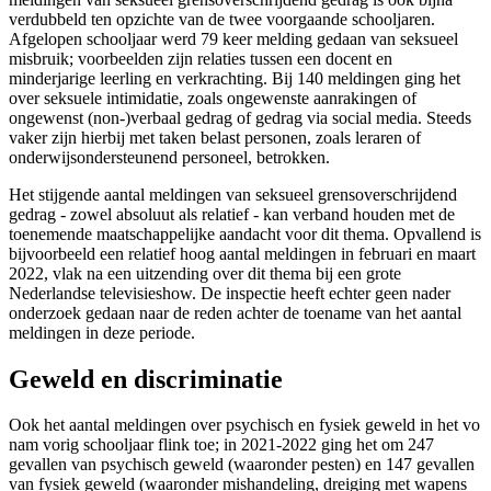
verdubbeld ten opzichte van de twee voorgaande schooljaren.
Afgelopen schooljaar werd 79 keer melding gedaan van seksueel
misbruik; voorbeelden zijn relaties tussen een docent en
minderjarige leerling en verkrachting. Bij 140 meldingen ging het
over seksuele intimidatie, zoals ongewenste aanrakingen of
ongewenst (non-)verbaal gedrag of gedrag via social media. Steeds
vaker zijn hierbij met taken belast personen, zoals leraren of
onderwijsondersteunend personeel, betrokken.
Het stijgende aantal meldingen van seksueel grensoverschrijdend
gedrag - zowel absoluut als relatief - kan verband houden met de
toenemende maatschappelijke aandacht voor dit thema. Opvallend is
bijvoorbeeld een relatief hoog aantal meldingen in februari en maart
2022, vlak na een uitzending over dit thema bij een grote
Nederlandse televisieshow. De inspectie heeft echter geen nader
onderzoek gedaan naar de reden achter de toename van het aantal
meldingen in deze periode.
Geweld en discriminatie
Ook het aantal meldingen over psychisch en fysiek geweld in het vo
nam vorig schooljaar flink toe; in 2021-2022 ging het om 247
gevallen van psychisch geweld (waaronder pesten) en 147 gevallen
van fysiek geweld (waaronder mishandeling, dreiging met wapens