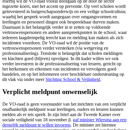
Hierbij wil de VO-raad vooral doorgaan op de door de sector
ingezette koers, met het accent op preventie. Op veel scholen wordt
geïnvesteerd in burgerschapsonderwijs en een veilige schoolcultuur,
waarbij het gesprek wordt aangegaan over omgangsvormen en
leerlingen en personeel dingen ook bespreekbaar durven maken.
Daarnaast is het belangrijk verder in te zetten op voldoende
vertrouwenspersonen en andere aanspreekpunten in de school, waar
iedereen laagdrempelig terecht kan en melding kan maken als zich
incidenten voordoen. De VO-raad wil de positie van de
vertrouwenspersonen verder versterken (via wetgeving en
professionalisering). Tenslotte is belangrijk dat scholen meldingen
en klachten goed (blijven) opvolgen. In dit kader willen we ook
verder investeren in de professionalisering van leraren, gericht op
het herkennen en erkennen van incidenten en vervolgens goed
handelen, en op het informeren over beschikbare ondersteuning op
dit vlak via onder meer
Stichting School & Veiligheid
.
Verplicht meldpunt onwenselijk
De VO-raad is geen voorstander van het inrichten van een verplicht
onafhankelijk meldpunt waar leerlingen, ouders en leraren kunnen
melden als er iets speelt. In zijn brief aan de Tweede Kamer over
sociale veiligheid van 18 november jl.
gaf minister Wiersma aan een
dergelijk meldpunt te willen invoeren
. De minister zet hiermee