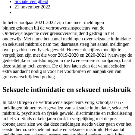
Sociale veiligheid
21 november 2022
In het schooljaar 2021-2022 zijn fors meer meldingen
binnengekomen bij de vertrouwensinspecteurs van de
Onderwijsinspectie over grensoverschrijdend gedrag in het
onderwijs. Met name het aantal meldingen over seksuele intimidatie
en seksueel misbruik nam toe; daarnaast steeg het aantal meldingen
over psychisch en fysiek geweld. Hoewel de cijfers moeilijk te
vergelijken zijn met die voor 2019-2020 en 2020-2021 (vanwege de
gedeeltelijke schoolsluitingen in die twee eerdere schooljaren), baart
deze stijging toch zorgen. De cijfers laten zien dat vanuit scholen
extra aandacht nodig is voor het voorkomen en aanpakken van
grensoverschrijdend gedrag.
Seksuele intimidatie en seksueel misbruik
In totaal kregen de vertrouwensinspecteurs vorig schooljaar 657
meldingen binnen over gevallen van seksuele intimidatie, seksueel
misbruik, psychisch en fysiek geweld, discriminatie en radicalisering
in het vo. Sinds enkele jaren (ook in vergelijking met de pre-
coronajaren) zien we dat deze meldingen steeds vaker gaan over het
eerste thema: seksuele intimatie en seksueel misbruik. Het aantal
meldingen van seksueel grensoverschrijdend gedrag is ook bijna