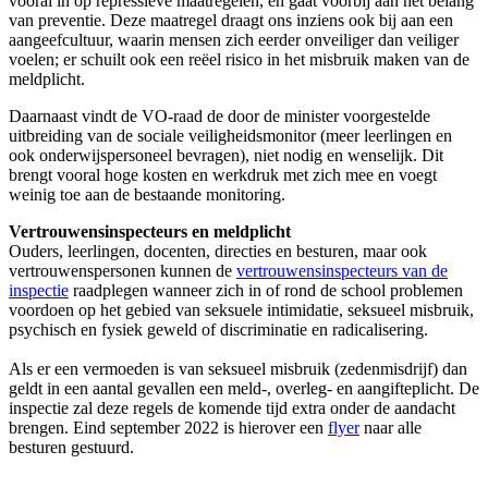
vooral in op repressieve maatregelen, en gaat voorbij aan het belang
van preventie. Deze maatregel draagt ons inziens ook bij aan een
aangeefcultuur, waarin mensen zich eerder onveiliger dan veiliger
voelen; er schuilt ook een reëel risico in het misbruik maken van de
meldplicht.
Daarnaast vindt de VO-raad de door de minister voorgestelde
uitbreiding van de sociale veiligheidsmonitor (meer leerlingen en
ook onderwijspersoneel bevragen), niet nodig en wenselijk. Dit
brengt vooral hoge kosten en werkdruk met zich mee en voegt
weinig toe aan de bestaande monitoring.
Vertrouwensinspecteurs en meldplicht
Ouders, leerlingen, docenten, directies en besturen, maar ook
vertrouwenspersonen kunnen de
vertrouwensinspecteurs van de
inspectie
raadplegen wanneer zich in of rond de school problemen
voordoen op het gebied van seksuele intimidatie, seksueel misbruik,
psychisch en fysiek geweld of discriminatie en radicalisering.
Als er een vermoeden is van seksueel misbruik (zedenmisdrijf) dan
geldt in een aantal gevallen een meld-, overleg- en aangifteplicht. De
inspectie zal deze regels de komende tijd extra onder de aandacht
brengen. Eind september 2022 is hierover een
flyer
naar alle
besturen gestuurd.