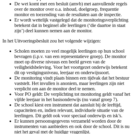
De wet komt met een besluit (amvb) met aanvullende regels
over de monitor over o.a. inhoud, doelgroep, frequentie
monitor en toezending van de resultaten aan de inspectie.
Er wordt wettelijk vastgelegd dat de monitoringsverplichting
betekent dat in beginsel alle leerlingen (‘die daartoe in staat
zijn’) deel kunnen nemen aan de monitor.
In het Uitvoeringsbesluit zou het volgende wijzigen:
Scholen moeten zo veel mogelijk leerlingen op hun school
bevragen (i.p.v. van een representatieve groep). De monitor
moet op diverse niveaus een beeld geven van de
veiligheidsbeleving. Voor het voortgezet onderwijs betekent
dit op vestigingsniveau, leerjaar en onderwijssoort.
De monitoring vindt plaats binnen een tijdvak dat het bestuur
vaststelt. Het invullen is anoniem, maar leerlingen zijn niet
verplicht om aan de monitor deel te nemen.
Voor PO geldt: De verplichting tot monitoring geldt vanaf het
vijfde leerjaar in het basisonderwijs (nu vanaf groep 7).
De school kiest een instrument dat aansluit bij de leeftijd,
capaciteiten en, indien relevant, individuele situatie van de
leerlingen. Dit geldt ook voor speciaal onderwijs en isk’s.
Er kunnen persoonsgegevens verzameld worden door de
instrumenten van aanbieders en ook door de school. Dit is nu
niet het geval met de huidige vragenlijst.