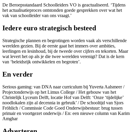
De Beroepsstandaard Schoolleiders VO is geactualiseerd. ‘Tijdens
het actualisatieproces ontstonden goede gesprekken over wat het
vak van schoolleider van ons vraagt.’
Iedere euro strategisch besteed
Strategische plannen en begrotingen worden vaak als verschillende
werelden gezien. Bij de eerste gaat het immers over ambities,
leerlingen en lesinhoud, bij de tweede over cijfers en tekorten. Maar
wat levert het op als je die twee werelden verenigt? Dat is de kern
van ‘beleidsrijk ontwikkelen en begroten’.
En verder
Serious gaming: van DNA naar curriculum bij Yuverta Aalsmeer /
Projectonderwijs op het Limus College / Het gebouw van het
Christelijk Lyceum Delft, locatie Hof van Delft: ‘Onze ‘tijdelijke’
noodlokalen zijn al decennia in gebruik’ / De schooltijd van Sjors
Fröhlich / Commissie Code Goed Onderwijsbestuur: brug tussen
primair en voortgezet onderwijs / En: een nieuwe column van Karim
Amghar
Adverteren