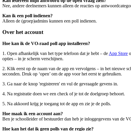
Kan iedereen mijn antwoord op de open vraag zien?
Nee, andere deelnemers kunnen alleen de reacties op antwoordcategor
Kan ik een poll indienen?
Alleen de (groep)admins kunnen een poll indienen.
Over het account
Hoe kan ik de VO-raad poll app installeren?
1. Open afhankelijk van het type telefoon dat je hebt – de
App Store
o
opties – in je scherm verschijnen.
2. Klik eerst op de naam van de app en vervolgens – in het nieuwe scher
seconden. Druk op ‘open’ om de app voor het eerst te gebruiken.
3. Ga naar de knop 'registreren' en vul de gevraagde gevens in.
4. Na registratie doen we een check of je tot de doelgroep behoort.
5. Na akkoord krijg je toegang tot de app en zie je de polls.
Hoe maak ik een account aan?
Ben je schoolleider of bestuurder dan heb je inloggegevens van de VO
Hoe kan het dat ik geen polls van de regio zie?