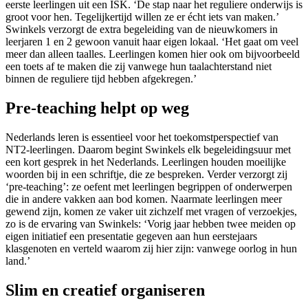
eerste leerlingen uit een ISK. ‘De stap naar het reguliere onderwijs is
groot voor hen. Tegelijkertijd willen ze er écht iets van maken.’
Swinkels verzorgt de extra begeleiding van de nieuwkomers in
leerjaren 1 en 2 gewoon vanuit haar eigen lokaal. ‘Het gaat om veel
meer dan alleen taalles. Leerlingen komen hier ook om bijvoorbeeld
een toets af te maken die zij vanwege hun taalachterstand niet
binnen de reguliere tijd hebben afgekregen.’
Pre-teaching helpt op weg
Nederlands leren is essentieel voor het toekomstperspectief van
NT2-leerlingen. Daarom begint Swinkels elk begeleidingsuur met
een kort gesprek in het Nederlands. Leerlingen houden moeilijke
woorden bij in een schriftje, die ze bespreken. Verder verzorgt zij
‘pre-teaching’: ze oefent met leerlingen begrippen of onderwerpen
die in andere vakken aan bod komen. Naarmate leerlingen meer
gewend zijn, komen ze vaker uit zichzelf met vragen of verzoekjes,
zo is de ervaring van Swinkels: ‘Vorig jaar hebben twee meiden op
eigen initiatief een presentatie gegeven aan hun eerstejaars
klasgenoten en verteld waarom zij hier zijn: vanwege oorlog in hun
land.’
Slim en creatief organiseren