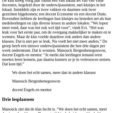
De klas kreeg vorig jaar vanuit een vast lokaal les van vier vaste
docenten, begeleid door de onderwijsassistent, met kluisjes in het
lokaal. Inmiddels zijn er twee vakken en daarmee ook twee
gezichten bijgekomen; een docent Economie en een docent Duits.
Bovendien hebben de leerlingen hun kluisjes nu beneden net als hun
medeleerlingen en zijn diverse lessen in andere lokalen. “We lopen
meer rond, daar was het ook wel tijd voor”, vindt Evi. “Het was
leuk voor het eerste jaar, om de overgang makkelijker te maken en te
wennen. Maar de klas voelde daardoor ook anders dan andere
klassen. Dat is niet per se leuk. Nu voelt het niet meer anders.” De
groep heeft een nieuwe onderwijsassistent die hen drie dagen per
week ondersteunt. Dat is wennen. Manouck Bergenhenegouwen,
docent Engels en mentor: “Je merkt dat leerlingen iemand eerst
moeten leren kennen, pas daarna kunnen ze je in vertrouwen nemen.
Dat kost tijd.”
We doen het echt samen, meer dan in andere klassen
Manouck Bergenhenegouwen
docent Engels en mentor
Drie lesplannen
Manouck ziet dat de klas hecht is. “We doen het echt samen, meer