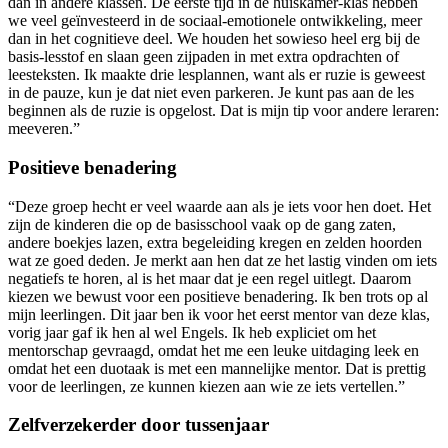
dan in andere klassen. De eerste tijd in de huiskamer-klas hebben
we veel geïnvesteerd in de sociaal-emotionele ontwikkeling, meer
dan in het cognitieve deel. We houden het sowieso heel erg bij de
basis-lesstof en slaan geen zijpaden in met extra opdrachten of
leesteksten. Ik maakte drie lesplannen, want als er ruzie is geweest
in de pauze, kun je dat niet even parkeren. Je kunt pas aan de les
beginnen als de ruzie is opgelost. Dat is mijn tip voor andere leraren:
meeveren.”
Positieve benadering
“Deze groep hecht er veel waarde aan als je iets voor hen doet. Het
zijn de kinderen die op de basisschool vaak op de gang zaten,
andere boekjes lazen, extra begeleiding kregen en zelden hoorden
wat ze goed deden. Je merkt aan hen dat ze het lastig vinden om iets
negatiefs te horen, al is het maar dat je een regel uitlegt. Daarom
kiezen we bewust voor een positieve benadering. Ik ben trots op al
mijn leerlingen. Dit jaar ben ik voor het eerst mentor van deze klas,
vorig jaar gaf ik hen al wel Engels. Ik heb expliciet om het
mentorschap gevraagd, omdat het me een leuke uitdaging leek en
omdat het een duotaak is met een mannelijke mentor. Dat is prettig
voor de leerlingen, ze kunnen kiezen aan wie ze iets vertellen.”
Zelfverzekerder door tussenjaar