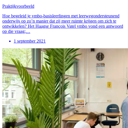
Praktijkvoorbeeld
Hoe begeleid je vmbo-basisleerlingen met leerwegondersteunend
onderwijs op zo’n manier dat zij meer ruimte krijgen om zich te
ontwikkelen? Het Haagse François Vatel vmbo vond een antwoord
op die vraag;…
1 september 2021