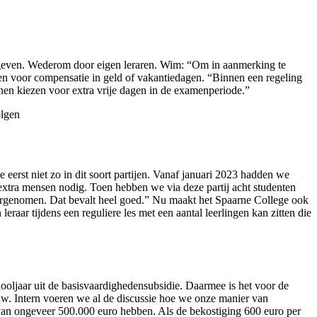
gegeven. Wederom door eigen leraren. Wim: “Om in aanmerking te
en voor compensatie in geld of vakantiedagen. “Binnen een regeling
nnen kiezen voor extra vrije dagen in de examenperiode.”
olgen
erst niet zo in dit soort partijen. Vanaf januari 2023 hadden we
 extra mensen nodig. Toen hebben we via deze partij acht studenten
ergenomen. Dat bevalt heel goed.” Nu maakt het Spaarne College ook
aar tijdens een reguliere les met een aantal leerlingen kan zitten die
oljaar uit de basisvaardighedensubsidie. Daarmee is het voor de
uw. Intern voeren we al de discussie hoe we onze manier van
t van ongeveer 500.000 euro hebben. Als de bekostiging 600 euro per