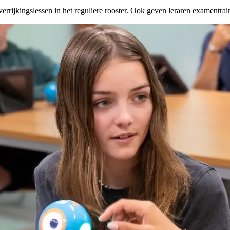
errijkingslessen in het reguliere rooster. Ook geven leraren examentrai