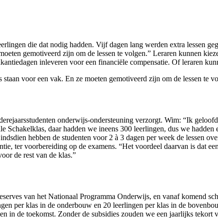
eerlingen die dat nodig hadden. Vijf dagen lang werden extra lessen 
 moeten gemotiveerd zijn om de lessen te volgen.” Leraren kunnen kiez
 vakantiedagen inleveren voor een financiële compensatie. Of leraren ku
 staan voor een vak. En ze moeten gemotiveerd zijn om de lessen te v
rejaarsstudenten onderwijs-ondersteuning verzorgt. Wim: “Ik geloofde e
onale Schakelklas, daar hadden we ineens 300 leerlingen, dus we hadden
indsdien hebben de studenten voor 2 à 3 dagen per week de lessen ov
, ter voorbereiding op de examens. “Het voordeel daarvan is dat een ler
oor de rest van de klas.”
sreserves van het Nationaal Programma Onderwijs, en vanaf komend scho
ngen per klas in de onderbouw en 20 leerlingen per klas in de bovenbo
den in de toekomst. Zonder de subsidies zouden we een jaarlijks tekor