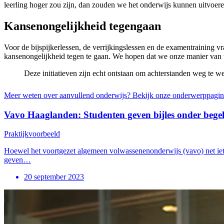
leerling hoger zou zijn, dan zouden we het onderwijs kunnen uitvoer
Kansenongelijkheid tegengaan
Voor de bijspijkerlessen, de verrijkingslessen en de examentraining v
kansenongelijkheid tegen te gaan. We hopen dat we onze manier van w
Deze initiatieven zijn echt ontstaan om achterstanden weg te w
Meer weten over aanvullend onderwijs? Bekijk onze onderwerppagin
Vavo Haaglanden: Studenten geven bijles onder begel
Praktijkvoorbeeld
Hoewel het voortgezet algemeen volwassenenonderwijs (vavo) net iets
geven…
20 september 2023