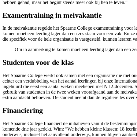
hebben gehad, maar het begint steeds meer ook bij hen te leven.”
Examentraining in meivakantie
In de meivakantie regelde het Spaarne College examentraining voor l
komen moet een leerling lager dan een zes staan voor een vak. En ze
die specifiek voor de hele organisatie is vastgesteld, kunnen leraren
Om in aanmerking te komen moet een leerling lager dan een zes
Studenten voor de klas
Het Spaarne College werkt ook samen met een organisatie die met oude
echter een verdubbeling van het aantal leerlingen bij onze Internati
ingehuurd die eerst een aantal weken meeliepen met NT2-docenten. S
gebruik van studenten in de twee weken voorafgaand aan de meivakantie
extra aandacht behoeven. De student neemt dan de reguliere les over v
Financiering
Het Spaarne College financiert de initiatieven vanuit de bestemming
komende drie jaar gedekt. Wim: “We hebben kleine klassen: 18 leerli
onderwijs, inclusief het aanvullend onderwijs, kunnen blijven aanbie