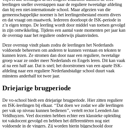
leerlingen sneller overstappen naar de reguliere tweetalige afdeling
dan bij een niet-internationale school. Maar afgezien van die
gemeenschappelijke noemer is het leerlingenbestand enorm divers
en dat vraagt om maatwerk. Iedereen doorloopt de ISK-periode in
z’n eigen tempo. De leerling wordt door middel van toetsen gevolgd
in zijn ontwikkeling. Tijdens een aantal vaste momenten per jaar kan
de overstap naar het reguliere onderwijs plaatsvinden.
Deze overstap vindt plaats zodra de leerlingen het Nederlands
voldoende beheersen om anderen te kunnen verstaan en teksten te
kunnen lezen. Ze stromen dan door naar een reguliere, tweetalige
groep waar ze onder meer Nederlands en Engels leren. Dit kan vaak
al na een half aar. Dat is snel; het doorstromen van een aparte ISK-
afdeling naar een reguliere Nederlandstalige school duurt vaak
minstens anderhalf tot twee jaar.
Driejarige brugperiode
De vo-school biedt een driejarige brugperiode. Hier zitten reguliere
en ISK-leerlingen bij elkaar. ‘‘Dat doen we zodat we alle leerlingen
per vak op niveau kunnen bedienen’’, vertelt rector Leendert-Jan
Veldhuyzen. Veel docenten hebben echter een klassieke opleiding
tot vakdocent gevolgd en hebben het differentiëren nog niet
voldoende in de vingers. Zij worden hierin bijgeschoold door