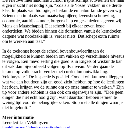
De Nieuwe Internationale School Esprit schrapt activiteiten die naar
eigen inzicht niet nodig zijn. “Zoals alle ‘losse’ vakken in de derde
klas. In plaats van biologie, scheikunde en natuurkunde geven wij
Science en in plaats van maatschappijleer, levensbeschouwing,
economie, aardrijkskunde, burgerschap en geschiedenis geven wij
Mens en Maatschappij. Dat scheelt bij elkaar zeven losse
onderdelen. We bieden binnen die domeinen vanuit de kerndoelen
datgene wat noodzakelijk is, verder niets. Dat schept extra ruimte
om te werken aan taal.”
In de toekomst hoopt de school bovenbouwleerlingen de
mogelijkheid te kunnen bieden om vakken op verschillende niveaus
te volgen. Een mavoleerling die goed is in Engels of wiskunde kan
dit vak dan bijvoorbeeld volgen op IB-niveau. Verder gaan de
leraren op volle kracht verder met curriculumontwikkeling.
Veldhuyzen: ‘‘De inspectie is positief. Omdat wij kunnen uitleggen
wat we aan het doen zijn en goed zicht hebben op hoe de leerlingen
het doen, krijgen we de ruimte om op onze manier te werken.’’ Zijn
tip voor andere scholen is dan ook om eigenwijs te zijn. ‘‘Doe geen
dingen die niet echt nodig zijn, want daardoor hebben leraren te
weinig tijd voor de belangrijke zaken. Stop met alle dingen waar je
niet in gelooft.’’
Meer informatie
Leendert-Jan Veldhuyzen
l.veldhuyzen@denise.espritscholen.nl