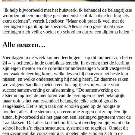
"Ik help bijvoorbeeld met het huiswerk, ik behandel de belangrijkste
woorden uit een moeilijke geschiedenisles of ik laat de leerling iets
extra oefenen”, vertelt Letteboer. “Maar ook praat ik veel met de
leerlingen en ga ik op huisbezoek. Alles is erop gericht dat deze
leerlingen zich veilig voelen op school en dat ze een diploma halen.”
Alle neuzen…
Vier dagen in de week kunnen leerlingen – op dit moment zijn het er
24 – ‘s ochtends in de combiklas terecht. In overleg met de leerling,
zijn eigen mentor en de coördinator anderstaligen wordt vastgesteld
hoe vaak de leerling komt, welke lessen hij daarvoor het beste kan
missen, en welke ondersteuning hij nodig heeft. En daarmee raken
we volgens Sandker meteen een belangrijke voorwaarde voor
succes: samenwerking en afstemming. “De samenwerking en
afstemming met de mentoren van de leerlingen is heel belangrijk,
maar ook is het van essentieel belang dat elke school goed is
aangehaakt. Het is mijn taak om scholen goed op de hoogte te
houden, alles af te stemmen, en ervoor te zorgen dat ze op één lijn
zitten, bijvoorbeeld als het gaat om een leerlingvolgsysteem voor de
Taalklassen. Dat alles kost behoorlijk wat overleg en tijd, want elke
school heeft z’n eigen structuren, systemen en regeltjes. Omdat dit
een gezamenlijke voorziening is, moeten alle scholen zich in de